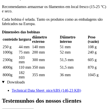
Recomendamos armazenar os filamentos em local fresco (15-25 °C)
e seco.
Cada bobina é selada. Tanto os produtos como as embalagens são
fabricados na Europa.
Dimensões das bobinas
diâmetro
Diâmetro
Peso
conteúdo
largura
externo
interno
(vazio)
250 g
44 mm
140 mm
51 mm
108 g
1000g
75 mm
200 mm
52 mm
240 g
103
2300g
300 mm
51,5 mm
605 g
mm
4000g
110 mm
350 mm
51,5 mm
870 g
182
8000g
355 mm
36 mm
1045 g
mm
Downloads
Technical Data Sheet_niceABS
(146,23 KB)
Testemunhos dos nossos clientes