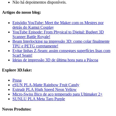
Não há depoimentos disponíveis.
Artigos do nosso blog:
Episódio YouTube: Meet the Maker com os Mestres por
detrás do Kamui Cosplay
YouTube Episode: From Physical to Digital: Budget 3D
Scanner Battle Royale!
Beam Interlocking na impressão 3D: como colar finalmente
TPU e PETG corretamente!
Evitar linhas Z-Seam: assim consegues superfícies lisas com
Scarf Seam!
Ideias de impressão 3D de última hora para a Páscoa
Explore 3DJake:
Prusa
eSUN PLA-Matte Rainbow Fruit Candy
Extrudr PLA High Speed Neon Yellow
Micro-Swiss Bico de aço temperado para Ultimaker 2+
SUNLU PLA Meta Taro Purple
Novos Produtos: