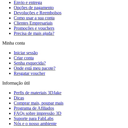
Envio e entrega
Opções de pagamento
Devoluções e Reembolsos
Como usar a sua conta
Clientes Empresariais
Promoções e vouchers
Precisa de mais ajuda?
Minha conta
Iniciar sessão
Criar conta
Senha esquecida?
Onde está meu pacote?
Resgatar voucher
Informação útil
Perfis de materiais 3DJake
Dicas
Comprar mais, poupar mais
Programa de Afiliados
FAQs sobre impressão 3D
Suporte para FabLabs
Nós e o nosso ambiente