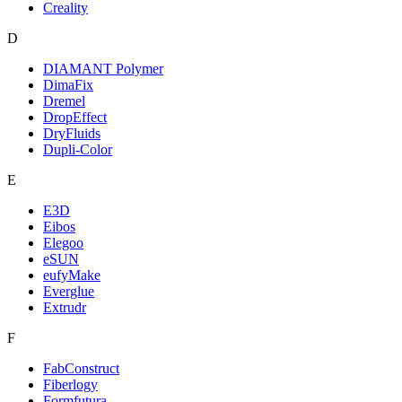
Creality
D
DIAMANT Polymer
DimaFix
Dremel
DropEffect
DryFluids
Dupli-Color
E
E3D
Eibos
Elegoo
eSUN
eufyMake
Everglue
Extrudr
F
FabConstruct
Fiberlogy
Formfutura