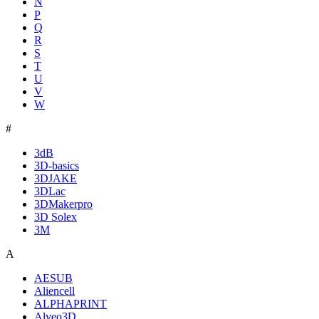
N
P
Q
R
S
T
U
V
W
#
3dB
3D-basics
3DJAKE
3DLac
3DMakerpro
3D Solex
3M
A
AESUB
Aliencell
ALPHAPRINT
Alveo3D