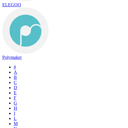
ELEGOO
Polymaker
#
A
B
C
D
E
F
G
H
I
L
M