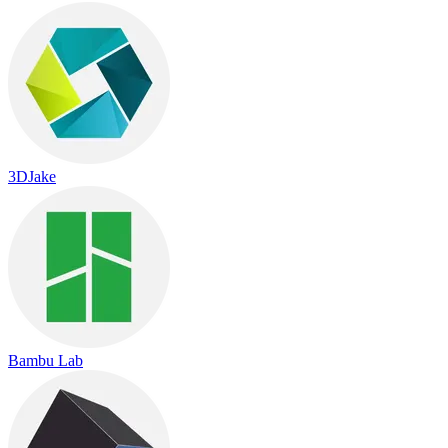
3DJake
Bambu Lab