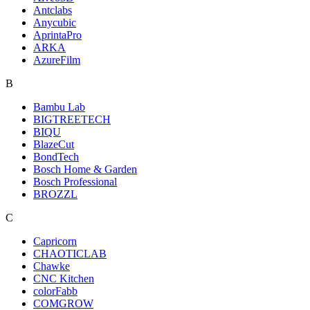
Antclabs
Anycubic
AprintaPro
ARKA
AzureFilm
B
Bambu Lab
BIGTREETECH
BIQU
BlazeCut
BondTech
Bosch Home & Garden
Bosch Professional
BROZZL
C
Capricorn
CHAOTICLAB
Chawke
CNC Kitchen
colorFabb
COMGROW