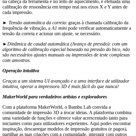
na cabeça da ferramenta e no leito de aquecimento, é efetuada uma
calibração de ressonância em tempo real nos eixos X e Y antes de
cada impressão.
►
Tensão automática da correia
: graças à chamada calibração da
frequência de vibração, a
A1 mini
pode verificar automaticamente a
tensão da correia e acionar um ajuste, se necessário.
►
Dinâmica de caudal automática (Avanço de pressão)
: com um
algoritmo de calibração especial baseado na pressão do bico, não
são necessários ajustes manuais ou impressões de teste complexas
com amostras.
Operação intuitiva
Graças a um sistema UI avançado e a uma interface de utilizador
intuitiva, operar a impressora 3D é mais fácil do que nunca!
MakerWorld para verdadeiros artistas e exploradores
Com a plataforma MakerWorld, o Bambu Lab convida a
comunidade de impressão 3D a trocar ideias. A plataforma combina
uma variedade de funções e oferece valor acrescentado tanto para
iniciantes como para utilizadores experientes. Aqui podes encontrar
inspiração, descarregar modelos de impressão gratuitos (e pagos),
partilhar as tuas criações com a comunidade, interagir com outros