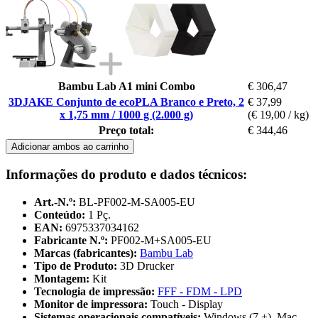
Bambu Lab A1 mini Combo
€ 306,47
3DJAKE Conjunto de ecoPLA Branco e Preto, 2
€ 37,99
x 1,75 mm / 1000 g (2.000 g)
(€ 19,00 / kg)
Preço total:
€ 344,46
Adicionar ambos ao carrinho
Informações do produto e dados técnicos:
Art.-N.º:
BL-PF002-M-SA005-EU
Conteúdo:
1 Pç.
EAN:
6975337034162
Fabricante N.º:
PF002-M+SA005-EU
Marcas (fabricantes):
Bambu Lab
Tipo de Produto:
3D Drucker
Montagem:
Kit
Tecnologia de impressão:
FFF - FDM - LPD
Monitor de impressora:
Touch - Display
Sistemas operacionais compatíveis:
Windows (7 +), Mac