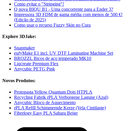
Como evitar o "Stringing"!
Q nova BIQU B1 - Uma concorrente para a Ender 3?
Impressora 3D FDM de gama média com menos de 500 €!
(Edição de 2025)
Como usar o recurso Fuzzy Skin no Cura
Explore 3DJake:
Snapmaker
eufyMake E1 incl. UV DTF Laminating Machine Set
BROZZL Bicos de aço temperado MK10
Liqcreate Premium Flex
Anycubic PETG Pink
Novos Produtos:
Protopasta Yellow Quantum Dots HTPLA
Recycling Fabrik rPLA Verborgene Lagune (Azul)
Anycubic Bloco de Aquecimento
rPLA Refill Schimmernde Kerze (Vela Cintilante)
Fiberlogy Easy PLA Sahara Beige