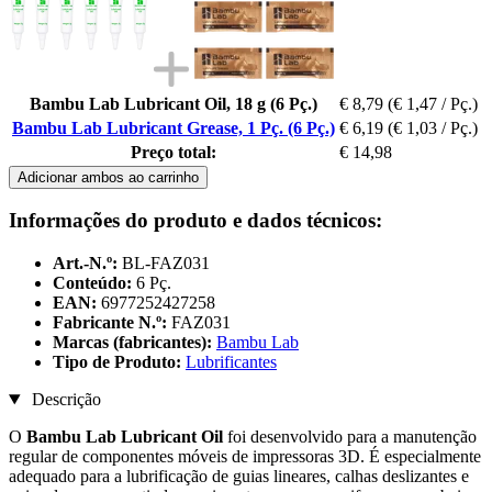
Bambu Lab Lubricant Oil, 18 g (6 Pç.)
€ 8,79
(€ 1,47 / Pç.)
Bambu Lab Lubricant Grease, 1 Pç. (6 Pç.)
€ 6,19
(€ 1,03 / Pç.)
Preço total:
€ 14,98
Adicionar ambos ao carrinho
Informações do produto e dados técnicos:
Art.-N.º:
BL-FAZ031
Conteúdo:
6 Pç.
EAN:
6977252427258
Fabricante N.º:
FAZ031
Marcas (fabricantes):
Bambu Lab
Tipo de Produto:
Lubrificantes
Descrição
O
Bambu Lab Lubricant Oil
foi desenvolvido para a manutenção
regular de componentes móveis de impressoras 3D. É especialmente
adequado para a lubrificação de guias lineares, calhas deslizantes e