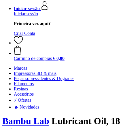
Iniciar sessão
Iniciar sessão
Primeira vez aqui?
Criar Conta
Carrinho de compras
€ 0,00
Marcas
Impressoras 3D & mais
Peças sobressalentes & Upgrades
Filamentos
Resinas
Acessórios
⚡ Ofertas
🔥 Novidades
Bambu Lab
Lubricant Oil, 18