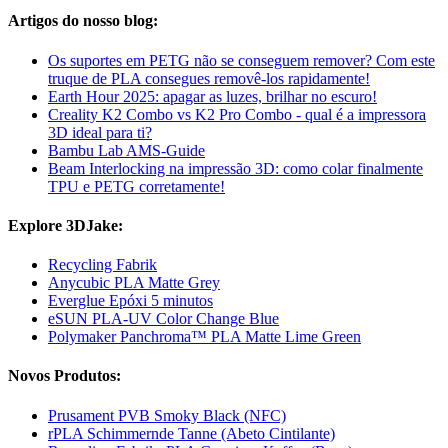
Artigos do nosso blog:
Os suportes em PETG não se conseguem remover? Com este
truque de PLA consegues removê-los rapidamente!
Earth Hour 2025: apagar as luzes, brilhar no escuro!
Creality K2 Combo vs K2 Pro Combo - qual é a impressora
3D ideal para ti?
Bambu Lab AMS-Guide
Beam Interlocking na impressão 3D: como colar finalmente
TPU e PETG corretamente!
Explore 3DJake:
Recycling Fabrik
Anycubic PLA Matte Grey
Everglue Epóxi 5 minutos
eSUN PLA-UV Color Change Blue
Polymaker Panchroma™ PLA Matte Lime Green
Novos Produtos:
Prusament PVB Smoky Black (NFC)
rPLA Schimmernde Tanne (Abeto Cintilante)