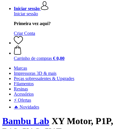
Iniciar sessão
Iniciar sessão
Primeira vez aqui?
Criar Conta
Carrinho de compras
€ 0,00
Marcas
Impressoras 3D & mais
Peças sobressalentes & Upgrades
Filamentos
Resinas
Acessórios
⚡ Ofertas
🔥 Novidades
Bambu Lab
XY Motor, P1P,