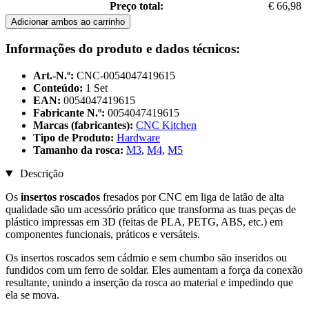
Preço total:
€ 66,98
Adicionar ambos ao carrinho
Informações do produto e dados técnicos:
Art.-N.º:
CNC-0054047419615
Conteúdo:
1 Set
EAN:
0054047419615
Fabricante N.º:
0054047419615
Marcas (fabricantes):
CNC Kitchen
Tipo de Produto:
Hardware
Tamanho da rosca:
M3
,
M4
,
M5
Descrição
Os
insertos roscados
fresados por CNC em liga de latão de alta
qualidade são um acessório prático que transforma as tuas peças de
plástico impressas em 3D (feitas de PLA, PETG, ABS, etc.) em
componentes funcionais, práticos e versáteis.
Os insertos roscados sem cádmio e sem chumbo são inseridos ou
fundidos com um ferro de soldar. Eles aumentam a força da conexão
resultante, unindo a inserção da rosca ao material e impedindo que
ela se mova.