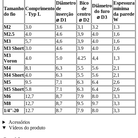
Diâmetro
Bico
Espessura
Diâmetro
Tamanho
Comprimento
de
de
mínima
do furo
do fio
- Typ L
inserção
centro
da parede
⌀ D3
W
⌀ D1
⌀ D2
M2
3.0
3.6
3,1
3.2
1.3
M2.5
4.0
4.6
3,9
4.0
1,6
M3
5,7
4,6
3,9
4.0
1,6
M3 Short
3.0
4.6
3.9
4.0
1,6
M3
4.0
5.0
4.25
4,4
1,3
Voron
M4
8,1
6,3
5.5
5.6
2,1
M4 Short
4.0
6.3
5.5
5.6
2,1
M5
9.5
7,1
6.3
6.4
2,6
M5 Short
5.8
7.1
6.3
6.4
2,6
M6
12,7
8,7
7.9
8.0
3,3
M8
12,7
8,7
9.5
9.7
3,3
1/4''-20
12.7
8.7
7.9
8.0
3,3
Acessórios
Vídeos do produto