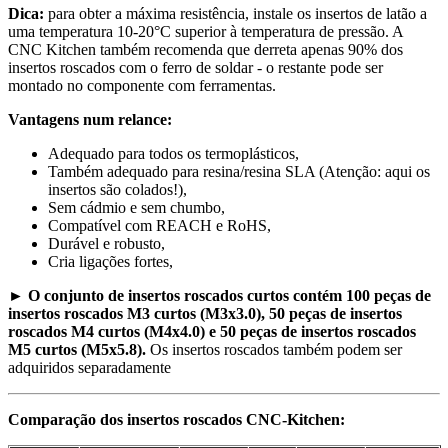
Dica:
para obter a máxima resistência, instale os insertos de latão a
uma temperatura 10-20°C superior à temperatura de pressão. A
CNC Kitchen também recomenda que derreta apenas 90% dos
insertos roscados com o ferro de soldar - o restante pode ser
montado no componente com ferramentas.
Vantagens num relance:
Adequado para todos os termoplásticos,
Também adequado para resina/resina SLA (Atenção: aqui os
insertos são colados!),
Sem cádmio e sem chumbo,
Compatível com REACH e RoHS,
Durável e robusto,
Cria ligações fortes,
►
O conjunto de insertos roscados curtos contém 100 peças de
insertos roscados M3 curtos (M3x3.0), 50 peças de insertos
roscados M4 curtos (M4x4.0) e 50 peças de insertos roscados
M5 curtos (M5x5.8).
Os insertos roscados também podem ser
adquiridos separadamente
Comparação dos insertos roscados CNC-Kitchen: