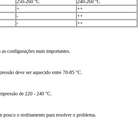
250-260 °C
240-260 °C
+
++
-
++
-
++
s as configurações mais importantes.
pressão deve ser aquecido entre 70-85 °C.
mpressão de 220 - 240 °C.
 pouco o resfriamento para resolver o problema.