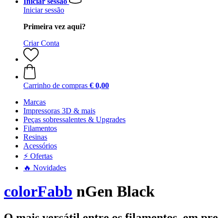
Iniciar sessão
Iniciar sessão
Primeira vez aqui?
Criar Conta
Carrinho de compras
€ 0,00
Marcas
Impressoras 3D & mais
Peças sobressalentes & Upgrades
Filamentos
Resinas
Acessórios
⚡ Ofertas
🔥 Novidades
colorFabb
nGen Black
O mais versátil entre os filamentos, em pre