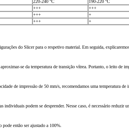
220-240 °C
190-220 °C
+++
+++
+++
+
+++
+
figurações do Slicer para o respetivo material. Em seguida, explicaremo
roximar-se da temperatura de transição vítrea. Portanto, o leito de im
ocidade de impressão de 50 mm/s, recomendamos uma temperatura de i
 individuais podem se desprender. Nesse caso, é necessário reduzir um
 pode então ser ajustado a 100%.