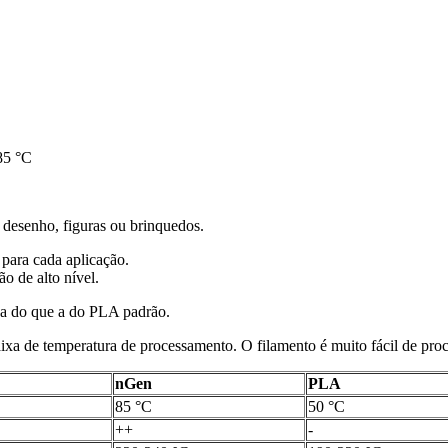
85 °C
 desenho, figuras ou brinquedos.
para cada aplicação.
o de alto nível.
ada do que a do PLA padrão.
aixa de temperatura de processamento. O filamento é muito fácil de pr
nGen
PLA
85 °C
50 °C
++
-