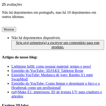
25
avaliações
Não há depoimentos em português, mas há 10 depoimentos em
outros idiomas.
Mostrar
Não há depoimentos disponíveis.
Seja o(a) primeiro(a) a escrever um comentário para este
produto.
Artigos do nosso blog:
Lightning Infill: como poupar material, tempo e peso!
Episódio do YouTube: 3DJAKE Tabletop Resin
Episódio YouTube: Mudança de jogo: Bambu A1 mini
SwapMod!
Episódio do YouTube: Como limpar e desentupir o bico e o
Heatbreak como um profissional!
eufyMake E1: impressora 3D de textura UV para criadores e
artesãos
Explore 3DJake: