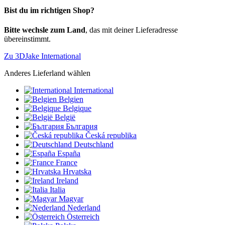
Bist du im richtigen Shop?
Bitte wechsle zum Land
, das mit deiner Lieferadresse
übereinstimmt.
Zu 3DJake International
Anderes Lieferland wählen
International
Belgien
Belgique
België
България
Česká republika
Deutschland
España
France
Hrvatska
Ireland
Italia
Magyar
Nederland
Österreich