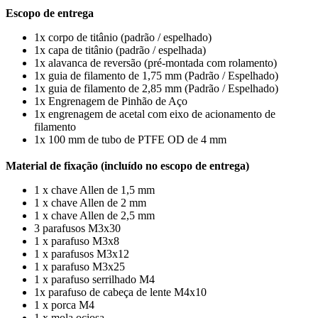
Escopo de entrega
1x corpo de titânio (padrão / espelhado)
1x capa de titânio (padrão / espelhada)
1x alavanca de reversão (pré-montada com rolamento)
1x guia de filamento de 1,75 mm (Padrão / Espelhado)
1x guia de filamento de 2,85 mm (Padrão / Espelhado)
1x Engrenagem de Pinhão de Aço
1x engrenagem de acetal com eixo de acionamento de
filamento
1x 100 mm de tubo de PTFE OD de 4 mm
Material de fixação (incluído no escopo de entrega)
1 x chave Allen de 1,5 mm
1 x chave Allen de 2 mm
1 x chave Allen de 2,5 mm
3 parafusos M3x30
1 x parafuso M3x8
1 x parafusos M3x12
1 x parafuso M3x25
1 x parafuso serrilhado M4
1x parafuso de cabeça de lente M4x10
1 x porca M4
1 x mola ociosa