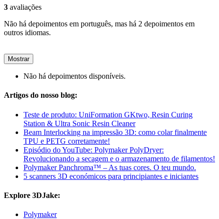
3
avaliações
Não há depoimentos em português, mas há 2 depoimentos em
outros idiomas.
Mostrar
Não há depoimentos disponíveis.
Artigos do nosso blog:
Teste de produto: UniFormation GKtwo, Resin Curing
Station & Ultra Sonic Resin Cleaner
Beam Interlocking na impressão 3D: como colar finalmente
TPU e PETG corretamente!
Episódio do YouTube: Polymaker PolyDryer:
Revolucionando a secagem e o armazenamento de filamentos!
Polymaker Panchroma™ – As tuas cores. O teu mundo.
5 scanners 3D económicos para principiantes e iniciantes
Explore 3DJake:
Polymaker