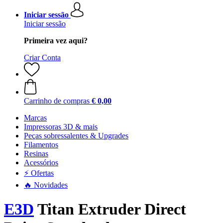
Iniciar sessão
Iniciar sessão
Primeira vez aqui?
Criar Conta
Carrinho de compras
€ 0,00
Marcas
Impressoras 3D & mais
Peças sobressalentes & Upgrades
Filamentos
Resinas
Acessórios
⚡ Ofertas
🔥 Novidades
E3D
Titan Extruder Direct