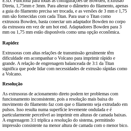
E3D. Funciona para todas as configurações de Bowden, Extrusão
Direta, 1,75mm e 3mm. Para alterar o diâmetro do filamento, apenas
a guia do filamento precisa ser trocada, e as versões de 3 mm e 1,75
mm são fornecidas com cada Titan. Para usar o Titan como
extrusora Bowden, basta conectar um adaptador Bowden no corpo
da extrusora em vez de um hot end. Adaptadores Bowden para 3
mm ou 1,75 mm estão disponíveis como uma opção econômica.
Rapidez
Extrusoras com altas relações de transmissão geralmente têm
dificuldade em acompanhar o Volcano para imprimir rápido e
grande. A relação de engrenagem balanceada de 3:1 da Titan
significa que pode lidar com necessidades de extrusão rápidas como
a Volcano.
Resolução
As extrusoras de acionamento direto podem ter problemas com
funcionamento inconsistente, pois a resolução mais baixa do
movimento do filamento faz com que o filamento seja extrudado em
pulsos. Isso resulta numa superfície levemente ondulada e é
particularmente percetível ao imprimir em alturas de camada baixas.
A engrenagem 3:1 triplica a resolução do sistema, permitindo
impressão consistente na menor altura de camada com o menor bico.