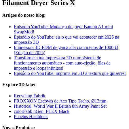
Filament Dryer Series X
Artigos do nosso blog:
Episódio YouTube: Mudança de jogo: Bambu A1 mini
SwapMod!
Episódio do YouTube: eis o que vai acontecer em 2025 na
impressão 3D
Impressora 3D FDM de gama alta com menos de 1000 €!
(Edição de 2025)
Transforme a tua impressora 3D num sistema de
funcionamento automático - com auto-ejeção, filas de
impressão e loops infinitos!
Episódio do YouTube: imprima em 3D a textura que quiseres!
Explore 3DJake:
Recycling Fabrik
PROXXON Escovas de Aço Tipo Tacho, Ø13mm
Historical: World War II British 8th Army Paint Set
colorFabb nGen_FLEX Black
Phaetus Heatblock
Novos Produtos: