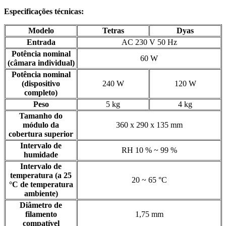
Especificações técnicas:
Modelo
Tetras
Dyas
Entrada
AC 230 V 50 Hz
Potência nominal
60 W
(câmara individual)
Potência nominal
(dispositivo
240 W
120 W
completo)
Peso
5 kg
4 kg
Tamanho do
módulo da
360 x 290 x 135 mm
cobertura superior
Intervalo de
RH 10 % ~ 99 %
humidade
Intervalo de
temperatura (a 25
20 ~ 65 °C
°C de temperatura
ambiente)
Diâmetro de
filamento
1,75 mm
compatível