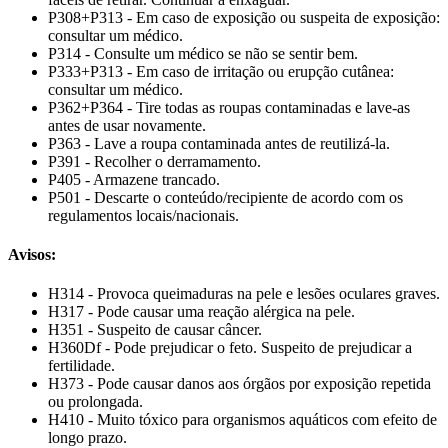
P308+P313 - Em caso de exposição ou suspeita de exposição:
consultar um médico.
P314 - Consulte um médico se não se sentir bem.
P333+P313 - Em caso de irritação ou erupção cutânea:
consultar um médico.
P362+P364 - Tire todas as roupas contaminadas e lave-as
antes de usar novamente.
P363 - Lave a roupa contaminada antes de reutilizá-la.
P391 - Recolher o derramamento.
P405 - Armazene trancado.
P501 - Descarte o conteúdo/recipiente de acordo com os
regulamentos locais/nacionais.
Avisos:
H314 - Provoca queimaduras na pele e lesões oculares graves.
H317 - Pode causar uma reação alérgica na pele.
H351 - Suspeito de causar câncer.
H360Df - Pode prejudicar o feto. Suspeito de prejudicar a
fertilidade.
H373 - Pode causar danos aos órgãos por exposição repetida
ou prolongada.
H410 - Muito tóxico para organismos aquáticos com efeito de
longo prazo.