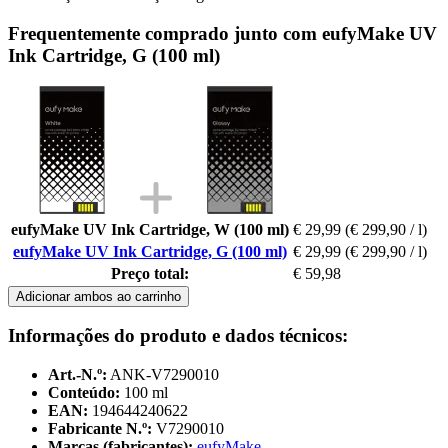
Frequentemente comprado junto com eufyMake UV
Ink Cartridge, G (100 ml)
eufyMake UV Ink Cartridge, W (100 ml)
€ 29,99
(€ 299,90 / l)
eufyMake UV Ink Cartridge, G (100 ml)
€ 29,99
(€ 299,90 / l)
Preço total:
€ 59,98
Adicionar ambos ao carrinho
Informações do produto e dados técnicos:
Art.-N.º:
ANK-V7290010
Conteúdo:
100 ml
EAN:
194644240622
Fabricante N.º:
V7290010
Marcas (fabricantes):
eufyMake