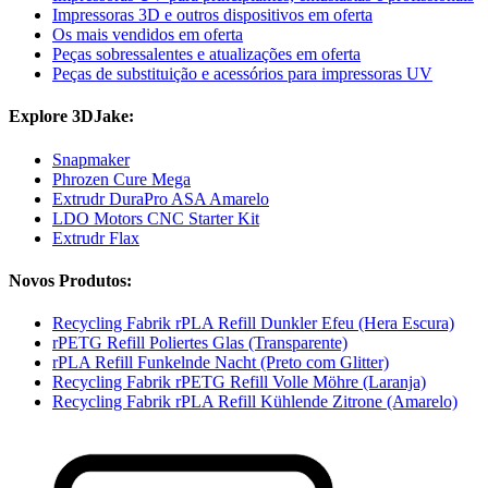
Impressoras 3D e outros dispositivos em oferta
Os mais vendidos em oferta
Peças sobressalentes e atualizações em oferta
Peças de substituição e acessórios para impressoras UV
Explore 3DJake:
Snapmaker
Phrozen Cure Mega
Extrudr DuraPro ASA Amarelo
LDO Motors CNC Starter Kit
Extrudr Flax
Novos Produtos:
Recycling Fabrik rPLA Refill Dunkler Efeu (Hera Escura)
rPETG Refill Poliertes Glas (Transparente)
rPLA Refill Funkelnde Nacht (Preto com Glitter)
Recycling Fabrik rPETG Refill Volle Möhre (Laranja)
Recycling Fabrik rPLA Refill Kühlende Zitrone (Amarelo)