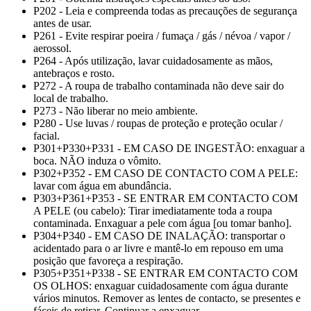
P202 - Leia e compreenda todas as precauções de segurança
antes de usar.
P261 - Evite respirar poeira / fumaça / gás / névoa / vapor /
aerossol.
P264 - Após utilização, lavar cuidadosamente as mãos,
antebraços e rosto.
P272 - A roupa de trabalho contaminada não deve sair do
local de trabalho.
P273 - Não liberar no meio ambiente.
P280 - Use luvas / roupas de proteção e proteção ocular /
facial.
P301+P330+P331 - EM CASO DE INGESTÃO: enxaguar a
boca. NÃO induza o vômito.
P302+P352 - EM CASO DE CONTACTO COM A PELE:
lavar com água em abundância.
P303+P361+P353 - SE ENTRAR EM CONTACTO COM
A PELE (ou cabelo): Tirar imediatamente toda a roupa
contaminada. Enxaguar a pele com água [ou tomar banho].
P304+P340 - EM CASO DE INALAÇÃO: transportar o
acidentado para o ar livre e mantê-lo em repouso em uma
posição que favoreça a respiração.
P305+P351+P338 - SE ENTRAR EM CONTACTO COM
OS OLHOS: enxaguar cuidadosamente com água durante
vários minutos. Remover as lentes de contacto, se presentes e
fáceis de retirar. Continuar a enxaguar.