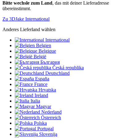
Bitte wechsle zum Land
, das mit deiner Lieferadresse
übereinstimmt.
Zu 3DJake International
Anderes Lieferland wählen
International
Belgien
Belgique
België
България
Česká republika
Deutschland
España
France
Hrvatska
Ireland
Italia
Magyar
Nederland
Österreich
Polska
Portugal
Slovenija