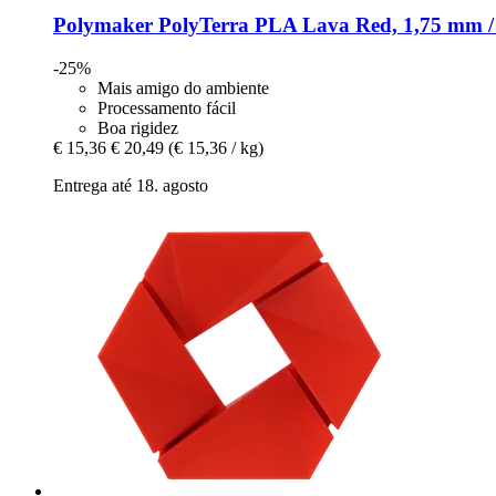
Polymaker
PolyTerra PLA Lava Red, 1,75 mm /
-25%
Mais amigo do ambiente
Processamento fácil
Boa rigidez
€ 15,36
€ 20,49
(€ 15,36 / kg)
Entrega até 18. agosto