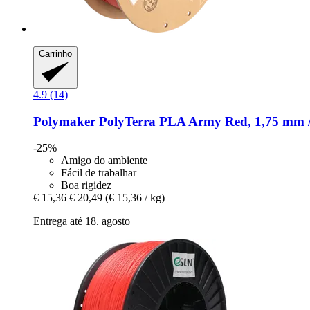
Carrinho
4.9 (14)
Polymaker
PolyTerra PLA Army Red, 1,75 mm /
-25%
Amigo do ambiente
Fácil de trabalhar
Boa rigidez
€ 15,36
€ 20,49
(€ 15,36 / kg)
Entrega até 18. agosto