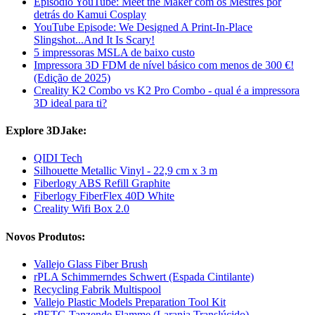
Episódio YouTube: Meet the Maker com os Mestres por
detrás do Kamui Cosplay
YouTube Episode: We Designed A Print-In-Place
Slingshot...And It Is Scary!
5 impressoras MSLA de baixo custo
Impressora 3D FDM de nível básico com menos de 300 €!
(Edição de 2025)
Creality K2 Combo vs K2 Pro Combo - qual é a impressora
3D ideal para ti?
Explore 3DJake:
QIDI Tech
Silhouette Metallic Vinyl - 22,9 cm x 3 m
Fiberlogy ABS Refill Graphite
Fiberlogy FiberFlex 40D White
Creality Wifi Box 2.0
Novos Produtos:
Vallejo Glass Fiber Brush
rPLA Schimmerndes Schwert (Espada Cintilante)
Recycling Fabrik Multispool
Vallejo Plastic Models Preparation Tool Kit
rPETG Tanzende Flamme (Laranja Translúcido)