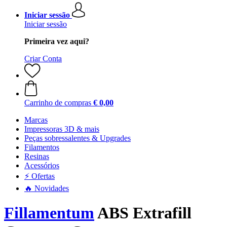
Iniciar sessão
Iniciar sessão
Primeira vez aqui?
Criar Conta
Carrinho de compras
€ 0,00
Marcas
Impressoras 3D & mais
Peças sobressalentes & Upgrades
Filamentos
Resinas
Acessórios
⚡ Ofertas
🔥 Novidades
Fillamentum
ABS Extrafill