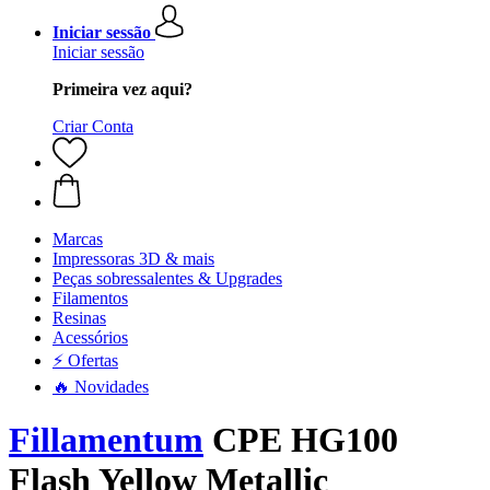
Iniciar sessão
Iniciar sessão
Primeira vez aqui?
Criar Conta
Marcas
Impressoras 3D & mais
Peças sobressalentes & Upgrades
Filamentos
Resinas
Acessórios
⚡ Ofertas
🔥 Novidades
Fillamentum
CPE HG100
Flash Yellow Metallic