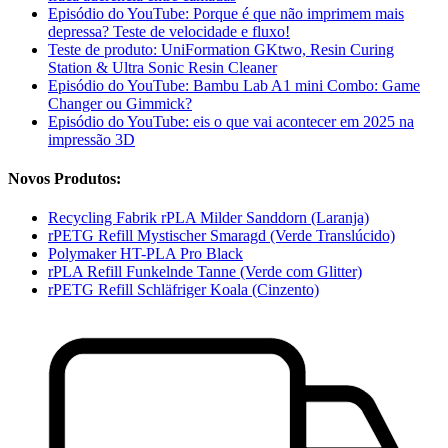
Episódio do YouTube: Porque é que não imprimem mais
depressa? Teste de velocidade e fluxo!
Teste de produto: UniFormation GKtwo, Resin Curing
Station & Ultra Sonic Resin Cleaner
Episódio do YouTube: Bambu Lab A1 mini Combo: Game
Changer ou Gimmick?
Episódio do YouTube: eis o que vai acontecer em 2025 na
impressão 3D
Novos Produtos:
Recycling Fabrik rPLA Milder Sanddorn (Laranja)
rPETG Refill Mystischer Smaragd (Verde Translúcido)
Polymaker HT-PLA Pro Black
rPLA Refill Funkelnde Tanne (Verde com Glitter)
rPETG Refill Schläfriger Koala (Cinzento)