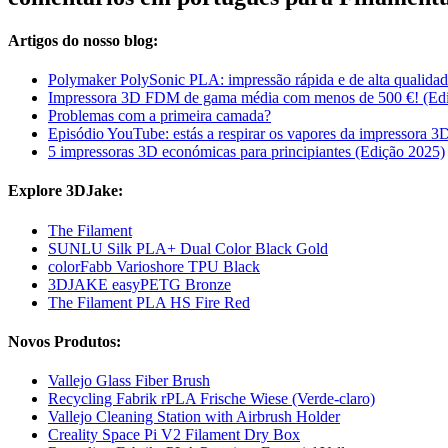
Artigos do nosso blog:
Polymaker PolySonic PLA: impressão rápida e de alta qualida
Impressora 3D FDM de gama média com menos de 500 €! (Edi
Problemas com a primeira camada?
Episódio YouTube: estás a respirar os vapores da impressora 
5 impressoras 3D económicas para principiantes (Edição 2025)
Explore 3DJake:
The Filament
SUNLU Silk PLA+ Dual Color Black Gold
colorFabb Varioshore TPU Black
3DJAKE easyPETG Bronze
The Filament PLA HS Fire Red
Novos Produtos:
Vallejo Glass Fiber Brush
Recycling Fabrik rPLA Frische Wiese (Verde-claro)
Vallejo Cleaning Station with Airbrush Holder
Creality Space Pi V2 Filament Dry Box