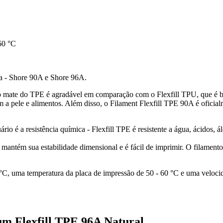
60 °C
za - Shore 90A e Shore 96A.
 mate do TPE é agradável em comparação com o Flexfill TPU, que é br
 a pele e alimentos. Além disso, o Filament Flexfill TPE 90A é oficialm
 é a resistência química - Flexfill TPE é resistente a água, ácidos, ál
 mantém sua estabilidade dimensional e é fácil de imprimir. O filame
C, uma temperatura da placa de impressão de 50 - 60 °C e uma veloc
um Flexfill TPE 96A Natural