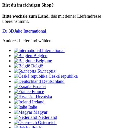
Bist du im richtigen Shop?
Bitte wechsle zum Land
, das mit deiner Lieferadresse
übereinstimmt.
Zu 3DJake International
Anderes Lieferland wählen
International
Belgien
Belgique
België
България
Česká republika
Deutschland
España
France
Hrvatska
Ireland
Italia
Magyar
Nederland
Österreich
Polska