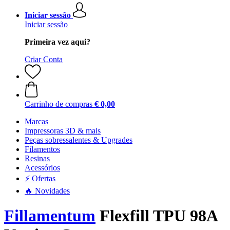
Iniciar sessão
Iniciar sessão
Primeira vez aqui?
Criar Conta
Carrinho de compras
€ 0,00
Marcas
Impressoras 3D & mais
Peças sobressalentes & Upgrades
Filamentos
Resinas
Acessórios
⚡ Ofertas
🔥 Novidades
Fillamentum
Flexfill TPU 98A