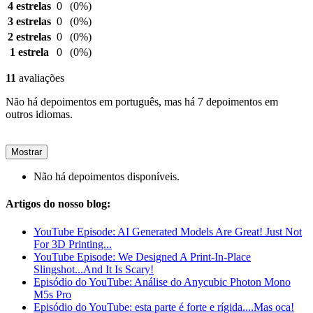
4 estrelas
0
(0%)
3 estrelas
0
(0%)
2 estrelas
0
(0%)
1 estrela
0
(0%)
11
avaliações
Não há depoimentos em português, mas há 7 depoimentos em
outros idiomas.
Mostrar
Não há depoimentos disponíveis.
Artigos do nosso blog:
YouTube Episode: AI Generated Models Are Great! Just Not
For 3D Printing...
YouTube Episode: We Designed A Print-In-Place
Slingshot...And It Is Scary!
Episódio do YouTube: Análise do Anycubic Photon Mono
M5s Pro
Episódio do YouTube: esta parte é forte e rígida....Mas oca!