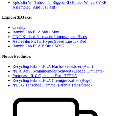
Episódio YouTube: The Biggest 3D Printer We’ve EVER
Assembled (And It’s Fast!)
Explore 3DJake:
Creality
Bambu Lab PLA Silk+ Mint
CNC Kitchen Escova de Limpeza para Bicos
AzureFilm PETG Hyper Speed Lipstick Red
Bambu Lab PLA Basic CMYK
Novos Produtos:
Recycling Fabrik rPLA Flaches Gewässer (Azul)
rPLA Refill Schimmerndes Schwert (Espada Cintilante)
Protopasta Red Quantum Dots HTPLA
Recycling Fabrik rPLA Cremiger Kaffee (Bege)
rPETG Tanzende Flamme (Laranja Translúcido)