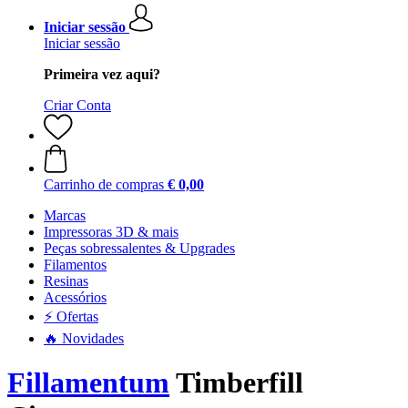
Iniciar sessão
Iniciar sessão
Primeira vez aqui?
Criar Conta
Carrinho de compras
€ 0,00
Marcas
Impressoras 3D & mais
Peças sobressalentes & Upgrades
Filamentos
Resinas
Acessórios
⚡ Ofertas
🔥 Novidades
Fillamentum
Timberfill