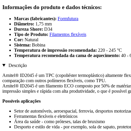
Informações do produto e dados técnicos:
Marcas (fabricantes):
Formfutura
Diâmetro:
1,75 mm
Dureza Shore:
D34
Tipo de Produto:
Filamentos flexíveis
Cor:
Natural
Sistema:
Bobina
Temperatura de impressão recomendada:
220 - 245 °C
Temperatura recomendada da cama de aquecimento:
40 - 
Descrição
Arnitel® ID2045 é um TPC (copoliéster termoplástico) altamente fle
comparação com outros polímeros flexíveis, como TPU.
Arnitel® ID2045 é um filamento ECO composto por 50% de matérias-p
impressão simples e rápida com alta produtividade, o que é possível g
Possíveis aplicações
Setor de automóveis, aeroespacial, ferrovia, desportos motoriza
Ferramentas flexíveis e eletrónicos
Área da saúde - como próteses, talas de bruxismo
Desporto e estilo de vida - por exemplo, sola de sapato, proteto