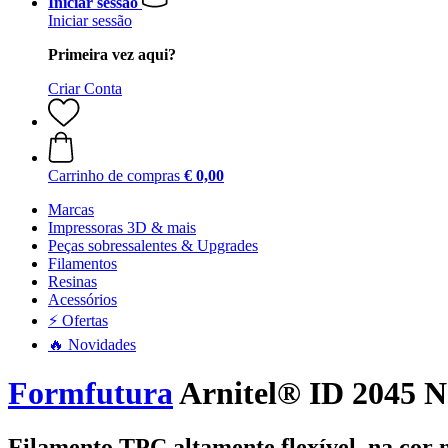
Iniciar sessão
Iniciar sessão
Primeira vez aqui?
Criar Conta
Carrinho de compras
€ 0,00
Marcas
Impressoras 3D & mais
Peças sobressalentes & Upgrades
Filamentos
Resinas
Acessórios
⚡ Ofertas
🔥 Novidades
Formfutura
Arnitel® ID 2045 N
Filamento TPC altamente flexível, na cor 