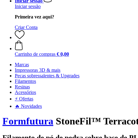
Iniciar sessão
Iniciar sessão
Primeira vez aqui?
Criar Conta
Carrinho de compras
€ 0,00
Marcas
Impressoras 3D & mais
Peças sobressalentes & Upgrades
Filamentos
Resinas
Acessórios
⚡ Ofertas
🔥 Novidades
Formfutura
StoneFil™ Terracot
Filamento de pó de pedra sobre base de PL