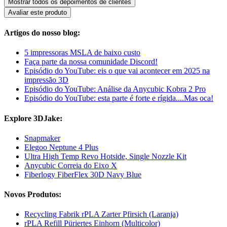
Mostrar todos os depoimentos de clientes
Avaliar este produto
Artigos do nosso blog:
5 impressoras MSLA de baixo custo
Faça parte da nossa comunidade Discord!
Episódio do YouTube: eis o que vai acontecer em 2025 na
impressão 3D
Episódio do YouTube: Análise da Anycubic Kobra 2 Pro
Episódio do YouTube: esta parte é forte e rígida....Mas oca!
Explore 3DJake:
Snapmaker
Elegoo Neptune 4 Plus
Ultra High Temp Revo Hotside, Single Nozzle Kit
Anycubic Correia do Eixo X
Fiberlogy FiberFlex 30D Navy Blue
Novos Produtos:
Recycling Fabrik rPLA Zarter Pfirsich (Laranja)
rPLA Refill Püriertes Einhorn (Multicolor)