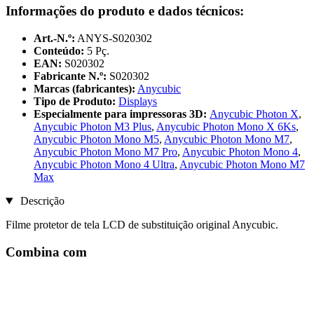
Informações do produto e dados técnicos:
Art.-N.º:
ANYS-S020302
Conteúdo:
5 Pç.
EAN:
S020302
Fabricante N.º:
S020302
Marcas (fabricantes):
Anycubic
Tipo de Produto:
Displays
Especialmente para impressoras 3D:
Anycubic Photon X
,
Anycubic Photon M3 Plus
,
Anycubic Photon Mono X 6Ks
,
Anycubic Photon Mono M5
,
Anycubic Photon Mono M7
,
Anycubic Photon Mono M7 Pro
,
Anycubic Photon Mono 4
,
Anycubic Photon Mono 4 Ultra
,
Anycubic Photon Mono M7
Max
Descrição
Filme protetor de tela LCD de substituição original Anycubic.
Combina com