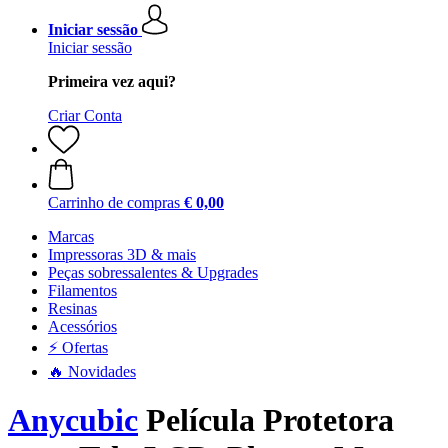
Iniciar sessão
Iniciar sessão
Primeira vez aqui?
Criar Conta
Carrinho de compras
€ 0,00
Marcas
Impressoras 3D & mais
Peças sobressalentes & Upgrades
Filamentos
Resinas
Acessórios
⚡ Ofertas
🔥 Novidades
Anycubic
Película Protetora