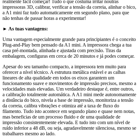
realmente fácil começar! Tudo o que costuma irritar noutras
impressoras 3D, calibrar, verificar a tensão da correia, alinhar o bico,
a A1 mini faz tudo automaticamente em segundo plano, para que
não tenhas de passar horas a experimentar!
► As tuas vantagens:
Uma vantagem especialmente grande para principiantes é o conceito
Plug-and-Play bem pensado da A1 mini. A impressora chega a tua
casa pré-montada, alinhada e ajustada com precisão. Tiras da
embalagem, configuras em cerca de 20 minutos e já podes começar.
Apesar do seu tamanho compacto, a impressora tem muito para
oferecer a nível técnico. A estrutura metálica estável e as calhas
lineares de alta qualidade em todos os eixos garantem um
funcionamento suave e movimentos de impressão precisos, mesmo a
velocidades mais elevadas. Um verdadeiro destaque é, entre outros,
a calibração totalmente automática. A A1 mini mede autonomamente
a distância do bico, nivela a base de impressão, monitoriza a tensão
da correia, calibra vibrações e otimiza até a taxa de fluxo do
filamento. Tudo isto acontece em segundo plano e quase nem notas,
mas beneficias de um processo fluido e de uma qualidade de
impressão consistentemente elevada. E tudo isto com um nível de
ruído inferior a 48 dB, ou seja, agradavelmente silenciosa, mesmo se
trabalhares mesmo ao lado.