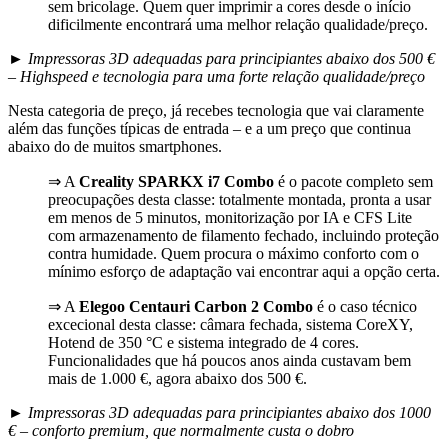
sem bricolage. Quem quer imprimir a cores desde o início
dificilmente encontrará uma melhor relação qualidade/preço.
►
Impressoras 3D adequadas para principiantes abaixo dos 500 €
– Highspeed e tecnologia para uma forte relação qualidade/preço
Nesta categoria de preço, já recebes tecnologia que vai claramente
além das funções típicas de entrada – e a um preço que continua
abaixo do de muitos smartphones.
⇒ A
Creality SPARKX i7 Combo
é o pacote completo sem
preocupações desta classe: totalmente montada, pronta a usar
em menos de 5 minutos, monitorização por IA e CFS Lite
com armazenamento de filamento fechado, incluindo proteção
contra humidade. Quem procura o máximo conforto com o
mínimo esforço de adaptação vai encontrar aqui a opção certa.
⇒ A
Elegoo Centauri Carbon 2 Combo
é o caso técnico
excecional desta classe: câmara fechada, sistema CoreXY,
Hotend de 350 °C e sistema integrado de 4 cores.
Funcionalidades que há poucos anos ainda custavam bem
mais de 1.000 €, agora abaixo dos 500 €.
► Impressoras 3D adequadas para principiantes abaixo dos 1000
€ – conforto premium,
que normalmente custa o dobro