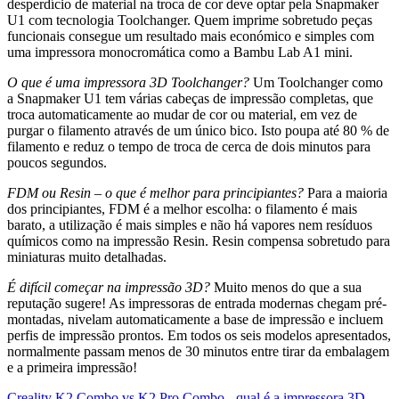
desperdício de material na troca de cor deve optar pela Snapmaker
U1 com tecnologia Toolchanger. Quem imprime sobretudo peças
funcionais consegue um resultado mais económico e simples com
uma impressora monocromática como a Bambu Lab A1 mini.
O que é uma impressora 3D Toolchanger?
Um Toolchanger como
a Snapmaker U1 tem várias cabeças de impressão completas, que
troca automaticamente ao mudar de cor ou material, em vez de
purgar o filamento através de um único bico. Isto poupa até 80 % de
filamento e reduz o tempo de troca de cerca de dois minutos para
poucos segundos.
FDM ou Resin – o que é melhor para principiantes?
Para a maioria
dos principiantes, FDM é a melhor escolha: o filamento é mais
barato, a utilização é mais simples e não há vapores nem resíduos
químicos como na impressão Resin. Resin compensa sobretudo para
miniaturas muito detalhadas.
É difícil começar na impressão 3D?
Muito menos do que a sua
reputação sugere! As impressoras de entrada modernas chegam pré-
montadas, nivelam automaticamente a base de impressão e incluem
perfis de impressão prontos. Em todos os seis modelos apresentados,
normalmente passam menos de 30 minutos entre tirar da embalagem
e a primeira impressão!
Creality K2 Combo vs K2 Pro Combo - qual é a impressora 3D