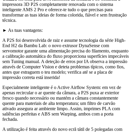
impressora 3D P2S completamente renovada com o sistema
inteligente AMS 2 Pro e oferece-te tudo o que precisas para
transformar as tuas ideias de forma colorida, fiável e sem frustração
técnica.
► As tuas vantagens:
A P2S foi desenvolvida de raiz e assume tecnologia da série High-
End H2 da Bambu Lab: o novo extrusor DynaSense com
servomotor garante uma alimentação precisa do filamento, enquanto
a calibração automática do fluxo proporciona superfícies impecáveis
sem Tuning manual. A deteção de erros por IA observa a impressão
através de Computer Vision e deteta problemas típicos, como fios,
antes que estraguem o teu modelo; verifica até se a placa de
impressão correta está inserida!
Especialmente inteligente é o Active Airflow System: em vez de
apenas recircular o ar quente da câmara, a P2S puxa ar exterior
fresco quando necessário ou mantém a câmara constantemente
quente para materiais de alta temperatura; um filtro de carvão
ativado assegura ar ambiente limpo. Assim, imprimes PLA com
saliências perfeitas e ABS sem Warping, ambos com a porta
fechada.
A utilização é feita através do novo ecrã tátil de 5 polegadas com