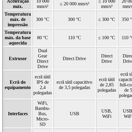
Aceleração
10 000
≤ 10 000
20 0
≤ 20 000 mm/s²
máx.
mm/s²
mm/s²
mm/s
Temperatura
máx. de
300 °C
300 °C
≤ 300 °C
350 
impressão
Temperatura
máx. da base
80 °C
110 °C
≤ 100 °C
110 
aquecida
Dual
Gear
Direct
Direc
Extrusor
Direct Drive
Direct
Drive
Driv
Drive
ecrã tá
ecrã tátil
ecrã tátil
capacit
Ecrã do
IPS de
ecrã tátil capacitivo
de 2,85
full-co
equipamento
2,4
de 3,5 polegadas
polegadas
de 
polegadas
polega
WiFi,
Bambu-
USB,
USB
Interfaces
Bus,
USB
WiFi
WiF
Micro-
SD