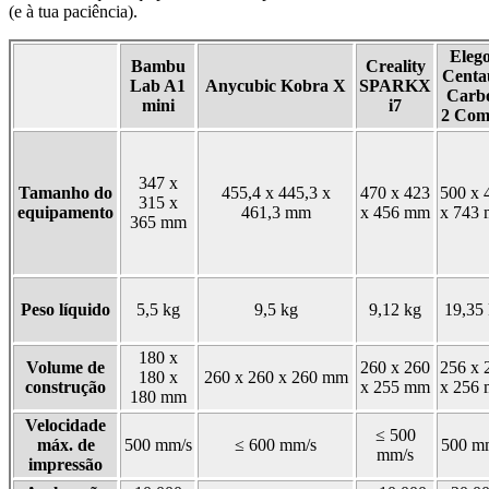
(e à tua paciência).
Eleg
Bambu
Creality
Centa
Lab A1
Anycubic Kobra X
SPARKX
Carb
mini
i7
2 Co
347 x
Tamanho do
455,4 x 445,3 x
470 x 423
500 x 
315 x
equipamento
461,3 mm
x 456 mm
x 743
365 mm
Peso líquido
5,5 kg
9,5 kg
9,12 kg
19,35
180 x
Volume de
260 x 260
256 x 
180 x
260 x 260 x 260 mm
construção
x 255 mm
x 256
180 mm
Velocidade
≤ 500
máx. de
500 mm/s
≤ 600 mm/s
500 m
mm/s
impressão