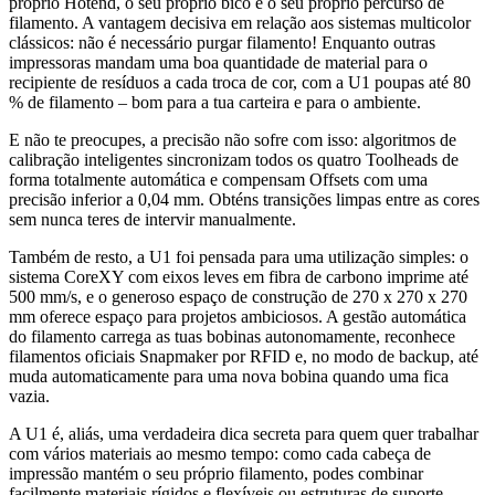
próprio Hotend, o seu próprio bico e o seu próprio percurso de
filamento. A vantagem decisiva em relação aos sistemas multicolor
clássicos: não é necessário purgar filamento! Enquanto outras
impressoras mandam uma boa quantidade de material para o
recipiente de resíduos a cada troca de cor, com a U1 poupas até 80
% de filamento – bom para a tua carteira e para o ambiente.
E não te preocupes, a precisão não sofre com isso: algoritmos de
calibração inteligentes sincronizam todos os quatro Toolheads de
forma totalmente automática e compensam Offsets com uma
precisão inferior a 0,04 mm. Obténs transições limpas entre as cores
sem nunca teres de intervir manualmente.
Também de resto, a U1 foi pensada para uma utilização simples: o
sistema CoreXY com eixos leves em fibra de carbono imprime até
500 mm/s, e o generoso espaço de construção de 270 x 270 x 270
mm oferece espaço para projetos ambiciosos. A gestão automática
do filamento carrega as tuas bobinas autonomamente, reconhece
filamentos oficiais Snapmaker por RFID e, no modo de backup, até
muda automaticamente para uma nova bobina quando uma fica
vazia.
A U1 é, aliás, uma verdadeira dica secreta para quem quer trabalhar
com vários materiais ao mesmo tempo: como cada cabeça de
impressão mantém o seu próprio filamento, podes combinar
facilmente materiais rígidos e flexíveis ou estruturas de suporte