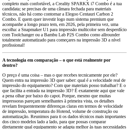
completo mais confortável, a Creality SPARKX i7 Combo é a tua
candidata; se precisas de uma câmara fechada para materiais
técnicos, não há como contornar a Elegoo Centauri Carbon 2
Combo. E quem quer investir logo num sistema premium que
acompanhe a longo prazo tem, em 2026, pela primeira vez, uma
escolha: a Snapmaker U1 para impressão multicolor sem desperdício
com Toolchanger ou a Bambu Lab P2S Combo como allrounder
totalmente automatizado para começares na impressão 3D a nível
profissional!
A tecnologia em comparação – o que está realmente por
dentro?
O preço é uma coisa – mas o que recebes tecnicamente por ele?
Quem entra na impressão 3D quer saber: qual é a velocidade real de
impressão do equipamento? Com que materiais posso trabalhar? E o
que facilita a entrada na impressão 3D? É exatamente aqui que vale
a pena olhar por baixo do capot. Porque, mesmo que muitas
impressoras pareçam semelhantes à primeira vista, os detalhes
revelam frequentemente diferenças claras em termos de velocidade
de impressão, temperatura do Hotend, volume de construção ou
automatização. Reunimos para ti os dados técnicos mais importantes
dos cinco modelos lado a lado, para que possas comparar
diretamente qual equipamento se adapta melhor às tuas necessidades