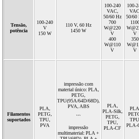
100-240
100-2
VAC,
VAC
50/60 Hz
50/60
100-240
700
110
Tensão,
110 V, 60 Hz
V
W@220
W@2
potência
1450 W
150 W
V
V
400
350
W@110
W@1
V
V
impressão com
material único: PLA,
PETG,
TPU(95A/64D/68D),
PLA,
PVA, ABS
PLA,
PLA
PLA-Silk,
Filamentos
PETG,
PET
```
PETG,
suportados
TPU,
TPU
TPU,
PVA
PLA-
impressão
PLA-CF
multimaterial: PLA +
TPU(68D), PLA +