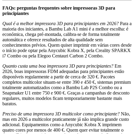
FAQs: perguntas frequentes sobre impressoras 3D para
principiantes
Qual é a melhor impressora 3D para principiantes em 2026?
Para a
maioria dos iniciantes, a Bambu Lab A1 mini é a melhor escolha: é
económica, chega pré-montada, calibra-se de forma totalmente
automática e oferece resultados de alta qualidade sem
conhecimentos prévios. Quem quiser imprimir em várias cores desde
o início pode optar pela Anycubic Kobra X, pela Creality SPARKX
i7 Combo ou pela Elegoo Centauri Carbon 2 Combo.
Quanto custa uma boa impressora 3D para principiantes?
Em
2026, boas impressoras FDM adequadas para principiantes estão
disponíveis regularmente a partir de cerca de 320 €. Pacotes
completos multicolor situam-se entre 390 e 450 €, sistemas premium
totalmente automatizados como a Bambu Lab P2S Combo ou a
Snapmaker U1 entre 750 e 900 €. Graças a campanhas de desconto
regulares, muitos modelos ficam temporariamente bastante mais
baratos.
Preciso de uma impressora 3D multicolor como principiante?
Não,
mas em 2026 a multicolor praticamente já não implica grande custo
adicional. Equipamentos como a Anycubic Kobra X imprimem
quatro cores por menos de 400 €. Quem quer evitar totalmente o