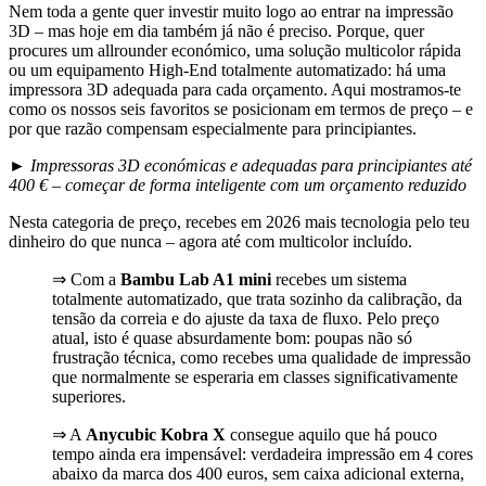
Nem toda a gente quer investir muito logo ao entrar na impressão
3D – mas hoje em dia também já não é preciso. Porque, quer
procures um allrounder económico, uma solução multicolor rápida
ou um equipamento High-End totalmente automatizado: há uma
impressora 3D adequada para cada orçamento. Aqui mostramos-te
como os nossos seis favoritos se posicionam em termos de preço – e
por que razão compensam especialmente para principiantes.
►
Impressoras 3D económicas e adequadas para principiantes até
400 € – começar de forma inteligente com um orçamento reduzido
Nesta categoria de preço, recebes em 2026 mais tecnologia pelo teu
dinheiro do que nunca – agora até com multicolor incluído.
⇒ Com a
Bambu Lab A1 mini
recebes um sistema
totalmente automatizado, que trata sozinho da calibração, da
tensão da correia e do ajuste da taxa de fluxo. Pelo preço
atual, isto é quase absurdamente bom: poupas não só
frustração técnica, como recebes uma qualidade de impressão
que normalmente se esperaria em classes significativamente
superiores.
⇒ A
Anycubic Kobra X
consegue aquilo que há pouco
tempo ainda era impensável: verdadeira impressão em 4 cores
abaixo da marca dos 400 euros, sem caixa adicional externa,