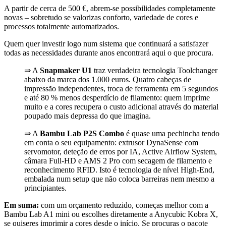
A partir de cerca de 500 €, abrem-se possibilidades completamente
novas – sobretudo se valorizas conforto, variedade de cores e
processos totalmente automatizados.
Quem quer investir logo num sistema que continuará a satisfazer
todas as necessidades durante anos encontrará aqui o que procura.
⇒ A
Snapmaker U1
traz verdadeira tecnologia Toolchanger
abaixo da marca dos 1.000 euros. Quatro cabeças de
impressão independentes, troca de ferramenta em 5 segundos
e até 80 % menos desperdício de filamento: quem imprime
muito e a cores recupera o custo adicional através do material
poupado mais depressa do que imagina.
⇒ A
Bambu Lab P2S Combo
é quase uma pechincha tendo
em conta o seu equipamento: extrusor DynaSense com
servomotor, deteção de erros por IA, Active Airflow System,
câmara Full-HD e AMS 2 Pro com secagem de filamento e
reconhecimento RFID. Isto é tecnologia de nível High-End,
embalada num setup que não coloca barreiras nem mesmo a
principiantes.
Em suma:
com um orçamento reduzido, começas melhor com a
Bambu Lab A1 mini ou escolhes diretamente a Anycubic Kobra X,
se quiseres imprimir a cores desde o início. Se procuras o pacote