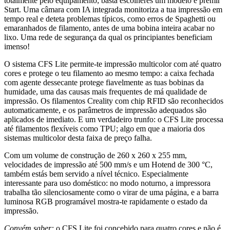
totalmente pelo equipamento; basta escolheres um modelo e premir
Start. Uma câmara com IA integrada monitoriza a tua impressão em
tempo real e deteta problemas típicos, como erros de Spaghetti ou
emaranhados de filamento, antes de uma bobina inteira acabar no
lixo. Uma rede de segurança da qual os principiantes beneficiam
imenso!
O sistema CFS Lite permite-te impressão multicolor com até quatro
cores e protege o teu filamento ao mesmo tempo: a caixa fechada
com agente dessecante protege fiavelmente as tuas bobinas da
humidade, uma das causas mais frequentes de má qualidade de
impressão. Os filamentos Creality com chip RFID são reconhecidos
automaticamente, e os parâmetros de impressão adequados são
aplicados de imediato. E um verdadeiro trunfo: o CFS Lite processa
até filamentos flexíveis como TPU; algo em que a maioria dos
sistemas multicolor desta faixa de preço falha.
Com um volume de construção de 260 x 260 x 255 mm,
velocidades de impressão até 500 mm/s e um Hotend de 300 °C,
também estás bem servido a nível técnico. Especialmente
interessante para uso doméstico: no modo noturno, a impressora
trabalha tão silenciosamente como o virar de uma página, e a barra
luminosa RGB programável mostra-te rapidamente o estado da
impressão.
Convém saber:
o CFS Lite foi concebido para quatro cores e não é