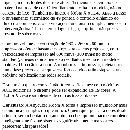
rápidas, menos fontes de erro e até 81 % menos desperdício de
material na troca de cor. O teu filamento acaba no modelo, não no
caixote do lixo! Também no início, a Kobra X guia-te passo a passo:
o nivelamento automático de 49 pontos, o controlo dinâmico do
fluxo e a compensação de vibrações funcionam completamente sem
intervenção tua. Tirar da embalagem, ligar, imprimir, não precisas
mesmo de saber mais.
Com um volume de construção de 260 x 260 x 260 mm, a
impressora oferece bastante espaço para os teus projetos e, com
velocidades de impressão até 600 mm/s (300 mm/s no modo
standard), chegas rapidamente ao resultado, mesmo em modelos
maiores. Uma câmara com IA monitoriza a impressão, deteta erros
numa fase precoce e, se quiseres, fornece vídeos time-lapse para a
próxima publicação nas redes sociais.
E se um dia quatro cores já não forem suficientes: com módulos
ACE adicionais, o sistema pode ser expandido até 19 cores! A
Kobra X cresce simplesmente com as tuas ambições.
Conclusão:
A Anycubic Kobra X torna a impressão multicolor mais
económica e simples do que nunca. Quem quer pensar a cores desde
o início, sem rebentar o orçamento, recebe aqui um pacote completo
inteligente que faz até sistemas significativamente mais caros
parecerem ultrapassados!