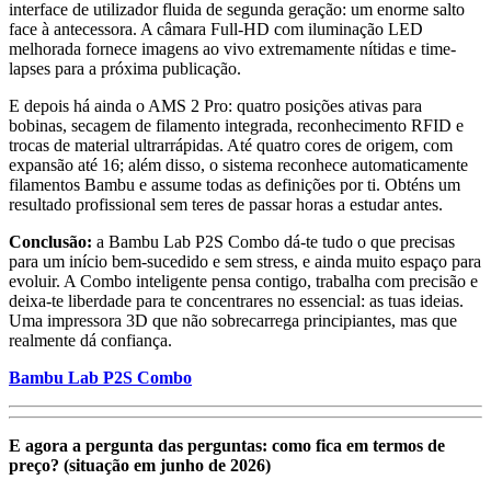
interface de utilizador fluida de segunda geração: um enorme salto
face à antecessora. A câmara Full-HD com iluminação LED
melhorada fornece imagens ao vivo extremamente nítidas e time-
lapses para a próxima publicação.
E depois há ainda o AMS 2 Pro: quatro posições ativas para
bobinas, secagem de filamento integrada, reconhecimento RFID e
trocas de material ultrarrápidas. Até quatro cores de origem, com
expansão até 16; além disso, o sistema reconhece automaticamente
filamentos Bambu e assume todas as definições por ti. Obténs um
resultado profissional sem teres de passar horas a estudar antes.
Conclusão:
a Bambu Lab P2S Combo dá-te tudo o que precisas
para um início bem-sucedido e sem stress, e ainda muito espaço para
evoluir. A Combo inteligente pensa contigo, trabalha com precisão e
deixa-te liberdade para te concentrares no essencial: as tuas ideias.
Uma impressora 3D que não sobrecarrega principiantes, mas que
realmente dá confiança.
Bambu Lab P2S Combo
E agora a pergunta das perguntas: como fica em termos de
preço? (situação em junho de 2026)