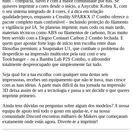
mini – compacta, fiável e com a maior comunidade por trás. Se
quiseres imprimir a cores desde o início, a Anycubic Kobra X, com
o seu sistema integrado de 4 cores, é a dica em relação
qualidade/preço, enquanto a Creality SPARKX i7 Combo oferece o
pacote completo mais confortável – incluindo proteção do filamento
e vigilância por IA. Se planeias imprimir, mais cedo ou mais tarde,
materiais técnicos como ABS ou filamentos de carbono, ficas muito
bem servido com a Elegoo Centauri Carbon 2 Combo fechada. E
quem quer apostar forte logo de início tem escolha entre duas
filosofias premium: a Snapmaker U1, que combate o problema do
desperdício na impressão multicolor pela raiz com o seu
Toolchanger – ou a Bambu Lab P2S Combo, o allrounder
totalmente despreocupado que simplesmente faz tudo.
Seja qual for a tua escolha: com qualquer uma destas seis
impressoras, recebes um equipamento que não te trava, mas cresce
com as tuas ideias. A parte mais difícil da tua jornada na impressão
3D deixa assim de ser a tecnologia e passa a ser decidir o que queres
imprimir primeiro.
Ainda tens dúvidas ou perguntas sobre algum dos modelos? A nossa
equipa de apoio terá todo o gosto em ajudar-te, e na nossa
comunidade Discord encontras milhares de Makers que começaram
exatamente onde estás agora. Diverte-te a imprimir!