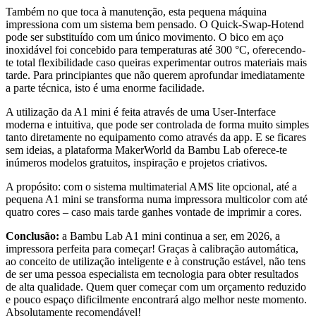
Também no que toca à manutenção, esta pequena máquina
impressiona com um sistema bem pensado. O Quick-Swap-Hotend
pode ser substituído com um único movimento. O bico em aço
inoxidável foi concebido para temperaturas até 300 °C, oferecendo-
te total flexibilidade caso queiras experimentar outros materiais mais
tarde. Para principiantes que não querem aprofundar imediatamente
a parte técnica, isto é uma enorme facilidade.
A utilização da A1 mini é feita através de uma User-Interface
moderna e intuitiva, que pode ser controlada de forma muito simples
tanto diretamente no equipamento como através da app. E se ficares
sem ideias, a plataforma MakerWorld da Bambu Lab oferece-te
inúmeros modelos gratuitos, inspiração e projetos criativos.
A propósito: com o sistema multimaterial AMS lite opcional, até a
pequena A1 mini se transforma numa impressora multicolor com até
quatro cores – caso mais tarde ganhes vontade de imprimir a cores.
Conclusão:
a Bambu Lab A1 mini continua a ser, em 2026, a
impressora perfeita para começar! Graças à calibração automática,
ao conceito de utilização inteligente e à construção estável, não tens
de ser uma pessoa especialista em tecnologia para obter resultados
de alta qualidade. Quem quer começar com um orçamento reduzido
e pouco espaço dificilmente encontrará algo melhor neste momento.
Absolutamente recomendável!