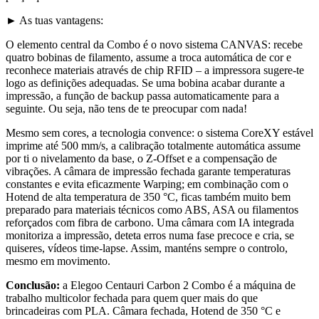
► As tuas vantagens:
O elemento central da Combo é o novo sistema CANVAS: recebe
quatro bobinas de filamento, assume a troca automática de cor e
reconhece materiais através de chip RFID – a impressora sugere-te
logo as definições adequadas. Se uma bobina acabar durante a
impressão, a função de backup passa automaticamente para a
seguinte. Ou seja, não tens de te preocupar com nada!
Mesmo sem cores, a tecnologia convence: o sistema CoreXY estável
imprime até 500 mm/s, a calibração totalmente automática assume
por ti o nivelamento da base, o Z-Offset e a compensação de
vibrações. A câmara de impressão fechada garante temperaturas
constantes e evita eficazmente Warping; em combinação com o
Hotend de alta temperatura de 350 °C, ficas também muito bem
preparado para materiais técnicos como ABS, ASA ou filamentos
reforçados com fibra de carbono. Uma câmara com IA integrada
monitoriza a impressão, deteta erros numa fase precoce e cria, se
quiseres, vídeos time-lapse. Assim, manténs sempre o controlo,
mesmo em movimento.
Conclusão:
a Elegoo Centauri Carbon 2 Combo é a máquina de
trabalho multicolor fechada para quem quer mais do que
brincadeiras com PLA. Câmara fechada, Hotend de 350 °C e