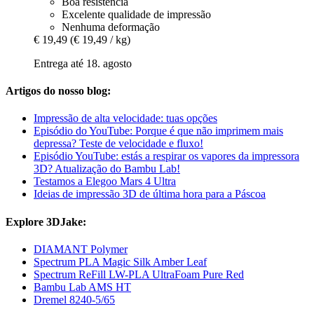
Boa resistência
Excelente qualidade de impressão
Nenhuma deformação
€ 19,49
(€ 19,49 / kg)
Entrega até 18. agosto
Artigos do nosso blog:
Impressão de alta velocidade: tuas opções
Episódio do YouTube: Porque é que não imprimem mais
depressa? Teste de velocidade e fluxo!
Episódio YouTube: estás a respirar os vapores da impressora
3D? Atualização do Bambu Lab!
Testamos a Elegoo Mars 4 Ultra
Ideias de impressão 3D de última hora para a Páscoa
Explore 3DJake:
DIAMANT Polymer
Spectrum PLA Magic Silk Amber Leaf
Spectrum ReFill LW-PLA UltraFoam Pure Red
Bambu Lab AMS HT
Dremel 8240-5/65