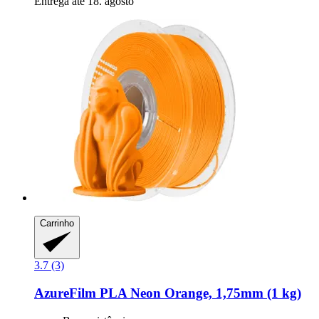
Entrega até 18. agosto
Carrinho
3.7 (3)
AzureFilm
PLA Neon Orange, 1,75mm (1 kg)