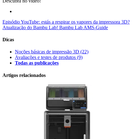
Descubra no vídeo!
Episódio YouTube: estás a respirar os vapores da impressora 3D?
Atualização do Bambu Lab!
Bambu Lab AMS-Guide
Dicas
Noções básicas de impressão 3D
(22)
Avaliações e testes de produtos
(9)
Todas as publicações
Artigos relacionados