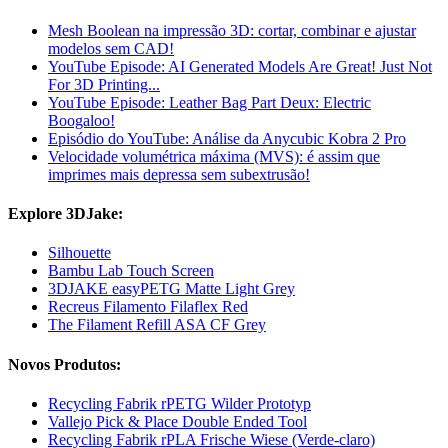
Mesh Boolean na impressão 3D: cortar, combinar e ajustar
modelos sem CAD!
YouTube Episode: AI Generated Models Are Great! Just Not
For 3D Printing...
YouTube Episode: Leather Bag Part Deux: Electric
Boogaloo!
Episódio do YouTube: Análise da Anycubic Kobra 2 Pro
Velocidade volumétrica máxima (MVS): é assim que
imprimes mais depressa sem subextrusão!
Explore 3DJake:
Silhouette
Bambu Lab Touch Screen
3DJAKE easyPETG Matte Light Grey
Recreus Filamento Filaflex Red
The Filament Refill ASA CF Grey
Novos Produtos:
Recycling Fabrik rPETG Wilder Prototyp
Vallejo Pick & Place Double Ended Tool
Recycling Fabrik rPLA Frische Wiese (Verde-claro)