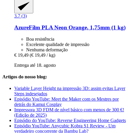
3.7 (3)
AzureFilm
PLA Neon Orange, 1,75mm (1 kg)
Boa resistência
Excelente qualidade de impressão
Nenhuma deformação
€ 19,49
(€ 19,49 / kg)
Entrega até 18. agosto
Artigos do nosso blog:
Variable Layer Height na impressão 3D: assim evitas Layer
Steps indesejados
Episódio YouTube: Meet the Maker com os Mestres por
detrás do Kamui Cosplay
Impressora 3D FDM de nível básico com menos de 300 €!
(Edição de 2025)
Episódio do YouTube: Reverse Engineering Home Gadgets
Episódio YouTube: Anycubic Kobra S1 Review - Um
verdadeiro concorrente da Bambu Lab?