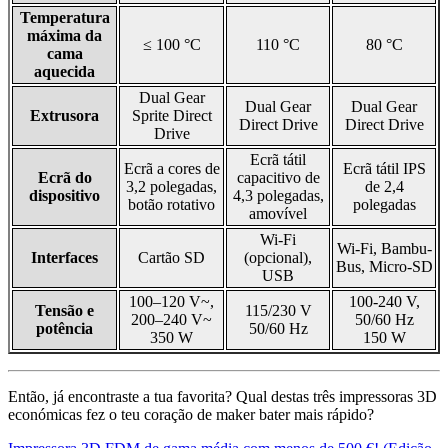
Temperatura
máxima da
≤ 100 °C
110 °C
80 °C
cama
aquecida
Dual Gear
Dual Gear
Dual Gear
Extrusora
Sprite Direct
Direct Drive
Direct Drive
Drive
Ecrã tátil
Ecrã a cores de
Ecrã tátil IPS
Ecrã do
capacitivo de
3,2 polegadas,
de 2,4
dispositivo
4,3 polegadas,
botão rotativo
polegadas
amovível
Wi-Fi
Wi-Fi, Bambu-
Interfaces
Cartão SD
(opcional),
Bus, Micro-SD
USB
100–120 V~,
100-240 V,
Tensão e
115/230 V
200–240 V~
50/60 Hz
potência
50/60 Hz
350 W
150 W
Então, já encontraste a tua favorita? Qual destas três impressoras 3D
económicas fez o teu coração de maker bater mais rápido?