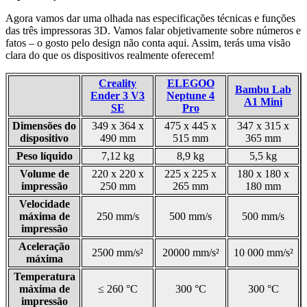
Agora vamos dar uma olhada nas especificações técnicas e funções
das três impressoras 3D. Vamos falar objetivamente sobre números e
fatos – o gosto pelo design não conta aqui. Assim, terás uma visão
clara do que os dispositivos realmente oferecem!
Creality
ELEGOO
Bambu Lab
Ender 3 V3
Neptune 4
A1 Mini
SE
Pro
Dimensões do
349 x 364 x
475 x 445 x
347 x 315 x
dispositivo
490 mm
515 mm
365 mm
Peso líquido
7,12 kg
8,9 kg
5,5 kg
Volume de
220 x 220 x
225 x 225 x
180 x 180 x
impressão
250 mm
265 mm
180 mm
Velocidade
máxima de
250 mm/s
500 mm/s
500 mm/s
impressão
Aceleração
2500 mm/s²
20000 mm/s²
10 000 mm/s²
máxima
Temperatura
máxima de
≤ 260 °C
300 °C
300 °C
impressão