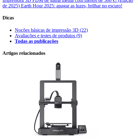
Impressora 3D FDM de gama média com menos de 500 €! (Edição
de 2025)
Earth Hour 2025: apagar as luzes, brilhar no escuro!
Dicas
Noções básicas de impressão 3D
(22)
Avaliações e testes de produtos
(9)
Todas as publicações
Artigos relacionados