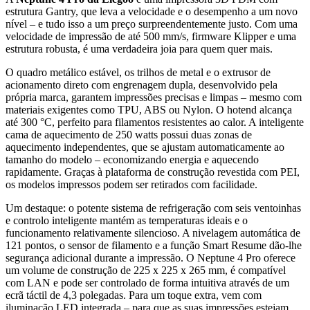
estrutura Gantry, que leva a velocidade e o desempenho a um novo
nível – e tudo isso a um preço surpreendentemente justo. Com uma
velocidade de impressão de até 500 mm/s, firmware Klipper e uma
estrutura robusta, é uma verdadeira joia para quem quer mais.
O quadro metálico estável, os trilhos de metal e o extrusor de
acionamento direto com engrenagem dupla, desenvolvido pela
própria marca, garantem impressões precisas e limpas – mesmo com
materiais exigentes como TPU, ABS ou Nylon. O hotend alcança
até 300 °C, perfeito para filamentos resistentes ao calor. A inteligente
cama de aquecimento de 250 watts possui duas zonas de
aquecimento independentes, que se ajustam automaticamente ao
tamanho do modelo – economizando energia e aquecendo
rapidamente. Graças à plataforma de construção revestida com PEI,
os modelos impressos podem ser retirados com facilidade.
Um destaque: o potente sistema de refrigeração com seis ventoinhas
e controlo inteligente mantém as temperaturas ideais e o
funcionamento relativamente silencioso. A nivelagem automática de
121 pontos, o sensor de filamento e a função Smart Resume dão-lhe
segurança adicional durante a impressão. O Neptune 4 Pro oferece
um volume de construção de 225 x 225 x 265 mm, é compatível
com LAN e pode ser controlado de forma intuitiva através de um
ecrã táctil de 4,3 polegadas. Para um toque extra, vem com
iluminação LED integrada – para que as suas impressões estejam