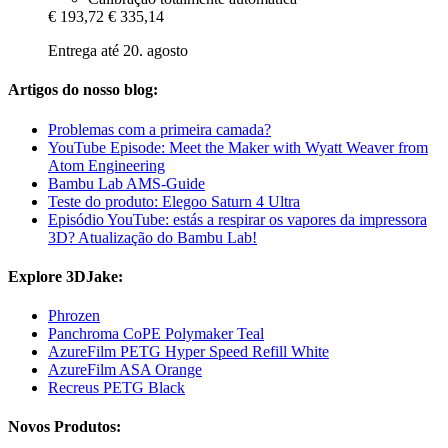
€ 193,72
€ 335,14
Entrega até 20. agosto
Artigos do nosso blog:
Problemas com a primeira camada?
YouTube Episode: Meet the Maker with Wyatt Weaver from
Atom Engineering
Bambu Lab AMS-Guide
Teste do produto: Elegoo Saturn 4 Ultra
Episódio YouTube: estás a respirar os vapores da impressora
3D? Atualização do Bambu Lab!
Explore 3DJake:
Phrozen
Panchroma CoPE Polymaker Teal
AzureFilm PETG Hyper Speed Refill White
AzureFilm ASA Orange
Recreus PETG Black
Novos Produtos: