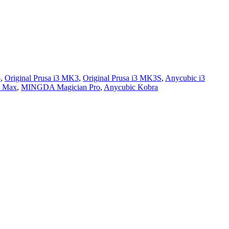
5
,
Original Prusa i3 MK3
,
Original Prusa i3 MK3S
,
Anycubic i3
 Max
,
MINGDA Magician Pro
,
Anycubic Kobra