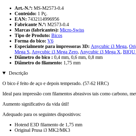
Art.-N.º:
MS-M2573-0.4
Conteúdo:
1 Pç.
EAN:
7432114996956
Fabricante N.º:
M2573-0.4
Marcas (fabricantes):
Micro-Swiss
Tipo de Produto:
Bicos
Forma do bico:
V6
Especialmente para impressoras 3D:
Anycubic i3 Mega
,
Ori
Mega S
,
Anycubic i3 Mega Zero
,
Anycubic i3 Mega X
,
BIQU
Diâmetro do bico :
0,4 mm, 0,6 mm, 0,8 mm
Diâmetro do filamento:
1,75 mm
Descrição
O bico é feito de aço e depois temperado. (57-62 HRC)
Ideal para impressão com filamentos abrasivos tais como carbono, met
Aumento significativo da vida útil!
Adequado para os seguintes dispositivos:
Hotend E3D filamento de 1,75 mm
Original Prusa i3 MK2/MK3