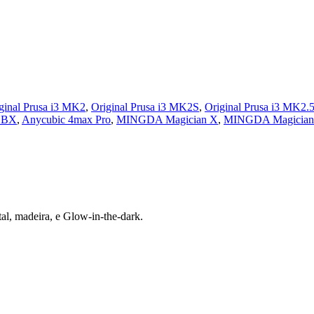
ginal Prusa i3 MK2
,
Original Prusa i3 MK2S
,
Original Prusa i3 MK2.
 BX
,
Anycubic 4max Pro
,
MINGDA Magician X
,
MINGDA Magician
al, madeira, e Glow-in-the-dark.