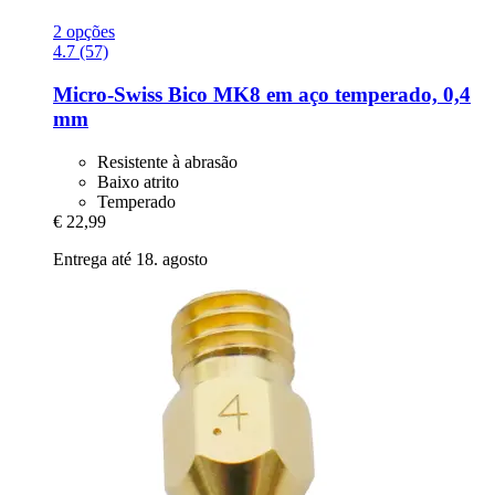
2 opções
4.7 (57)
Micro-Swiss
Bico MK8 em aço temperado, 0,4
mm
Resistente à abrasão
Baixo atrito
Temperado
€ 22,99
Entrega até 18. agosto