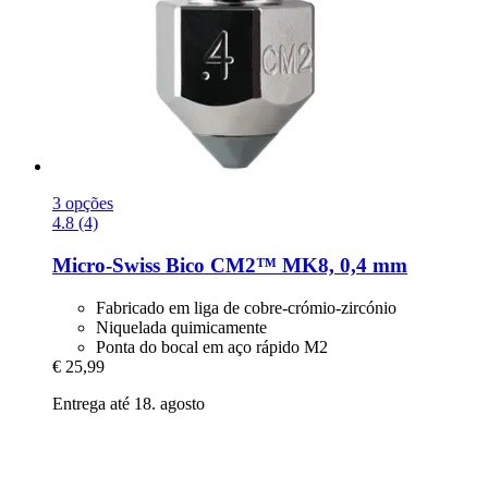
3 opções
4.8 (4)
Micro-Swiss
Bico CM2™ MK8, 0,4 mm
Fabricado em liga de cobre-crómio-zircónio
Niquelada quimicamente
Ponta do bocal em aço rápido M2
€ 25,99
Entrega até 18. agosto