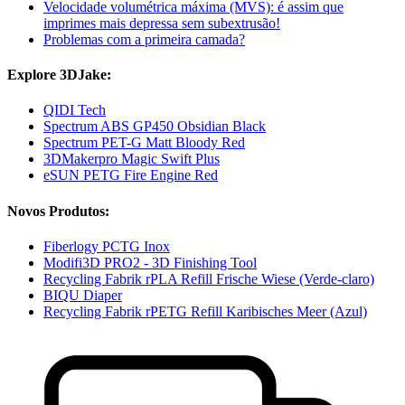
Velocidade volumétrica máxima (MVS): é assim que
imprimes mais depressa sem subextrusão!
Problemas com a primeira camada?
Explore 3DJake:
QIDI Tech
Spectrum ABS GP450 Obsidian Black
Spectrum PET-G Matt Bloody Red
3DMakerpro Magic Swift Plus
eSUN PETG Fire Engine Red
Novos Produtos:
Fiberlogy PCTG Inox
Modifi3D PRO2 - 3D Finishing Tool
Recycling Fabrik rPLA Refill Frische Wiese (Verde-claro)
BIQU Diaper
Recycling Fabrik rPETG Refill Karibisches Meer (Azul)