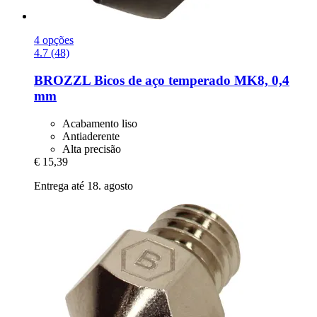
4 opções
4.7 (48)
BROZZL
Bicos de aço temperado MK8, 0,4
mm
Acabamento liso
Antiaderente
Alta precisão
€ 15,39
Entrega até 18. agosto