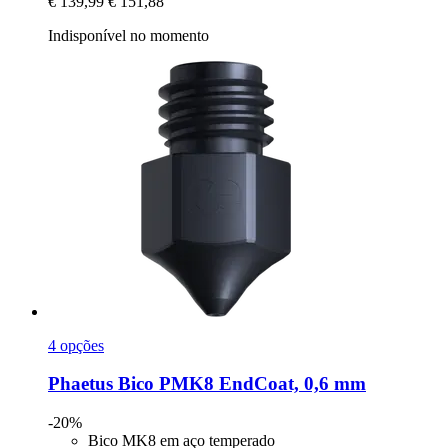
€ 139,99
€ 151,88
Indisponível no momento
4 opções
Phaetus
Bico PMK8 EndCoat, 0,6 mm
-20%
Bico MK8 em aço temperado