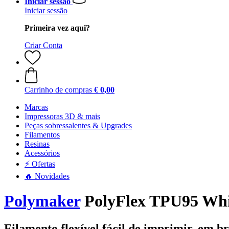
Iniciar sessão
Iniciar sessão
Primeira vez aqui?
Criar Conta
Carrinho de compras
€ 0,00
Marcas
Impressoras 3D & mais
Peças sobressalentes & Upgrades
Filamentos
Resinas
Acessórios
⚡ Ofertas
🔥 Novidades
Polymaker
PolyFlex TPU95 Whit
Filamento flexível fácil de imprimir, em b