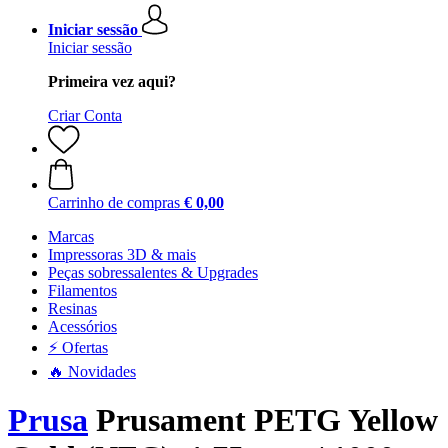
Iniciar sessão
Iniciar sessão
Primeira vez aqui?
Criar Conta
Carrinho de compras
€ 0,00
Marcas
Impressoras 3D & mais
Peças sobressalentes & Upgrades
Filamentos
Resinas
Acessórios
⚡ Ofertas
🔥 Novidades
Prusa
Prusament PETG Yellow