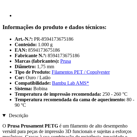
Informações do produto e dados técnicos:
Art.-N.º:
PR-8594173675186
Conteúdo:
1.000 g
EAN:
8594173675186
Fabricante N.º:
8594173675186
Marcas (fabricantes):
Prusa
Diâmetro:
1,75 mm
Tipo de Produto:
Filamentos PET / Copolyester
Cor:
Ouro / Latão
Compatibilidade:
Bambu Lab AMS*
Sistema:
Bobina
Temperatura de impressão recomendada:
250 - 260 °C
Temperatura recomendada da cama de aquecimento:
80 -
90 °C
Descrição
O
Prusa Prusament PETG
é um filamento de alto desempenho
versátil para peças de impressão 3D funcionais e sujeitas a esforços
mecânicos. Graças à sua combinação de resistência, tenacidade e