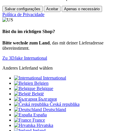
Salvar configurações
Aceitar
Apenas o necessário
Política de Privacidade
Bist du im richtigen Shop?
Bitte wechsle zum Land
, das mit deiner Lieferadresse
übereinstimmt.
Zu 3DJake International
Anderes Lieferland wählen
International
Belgien
Belgique
België
България
Česká republika
Deutschland
España
France
Hrvatska
Ireland