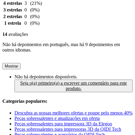
4 estrelas
3
(21%)
3 estrelas
0
(0%)
2 estrelas
0
(0%)
1 estrela
0
(0%)
14
avaliações
Não há depoimentos em português, mas há 9 depoimentos em
outros idiomas.
Mostrar
Não há depoimentos disponíveis.
Seja o(a) primeiro(a) a escrever um comentário para este
produto.
Categorias populares:
Descubra as nossas melhores ofertas e poupe pelo menos 40%
Peças sobressalentes e atualizações em oferta
Peças sobressalentes para impressora 3D da Elegoo
Peças sobressalentes para impressoras 3D da QIDI Tech
Peças sobressalentes e acessórios da QIDI Tech