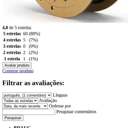
4,8
de 5 estrelas
5 estrelas
60
(88%)
4 estrelas
5
(7%)
3 estrelas
0
(0%)
2 estrelas
2
(2%)
1 estrela
1
(1%)
Avaliar produto
Comprar produto
Filtrar as avaliações:
Línguas
Avaliação
Ordenar por
Pesquisar comentários
Pesquisar
BDAUG