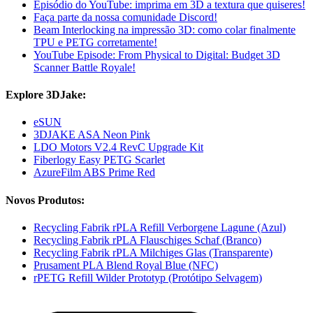
Episódio do YouTube: imprima em 3D a textura que quiseres!
Faça parte da nossa comunidade Discord!
Beam Interlocking na impressão 3D: como colar finalmente
TPU e PETG corretamente!
YouTube Episode: From Physical to Digital: Budget 3D
Scanner Battle Royale!
Explore 3DJake:
eSUN
3DJAKE ASA Neon Pink
LDO Motors V2.4 RevC Upgrade Kit
Fiberlogy Easy PETG Scarlet
AzureFilm ABS Prime Red
Novos Produtos:
Recycling Fabrik rPLA Refill Verborgene Lagune (Azul)
Recycling Fabrik rPLA Flauschiges Schaf (Branco)
Recycling Fabrik rPLA Milchiges Glas (Transparente)
Prusament PLA Blend Royal Blue (NFC)
rPETG Refill Wilder Prototyp (Protótipo Selvagem)