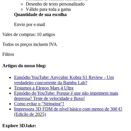
Desenho de texto personalizado
Válido para toda a gama
Quantidade de sua escolha
Envio por e-mail
Vales de compras: 10 artigos
Todos os preços incluem IVA
Filtros
Artigos do nosso blog:
Episódio YouTube: Anycubic Kobra S1 Review - Um
verdadeiro concorrente da Bambu Lab?
Testamos a Elegoo Mars 4 Ultra
Episódio do YouTube: Porque é que não imprimem mais
depressa? Teste de velocidade e fluxo!
Como evitar o "Stringing"!
Impressora 3D FDM de nível básico com menos de 300 €!
(Edição de 2025)
Explore 3DJake: