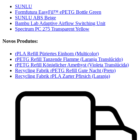
SUNLU
Formfutura EasyFil™ ePETG Bottle Green
SUNLU ABS Beige
Bambu Lab Adaptive Airflow Switching Unit
Spectrum PC 275 Transparent Yellow
Novos Produtos:
rPLA Refill Püriertes Einhorn (Multicolor)
rPETG Refill Tanzende Flamme (Laranja Translúcido)
rPETG Refill Königlicher Amethyst (Violeta Translúcida)
Recycling Fabrik rPETG Refill Gute Nacht (Preto)
Recycling Fabrik rPLA Zarter Pfirsich (Laranja)