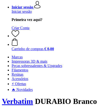
Iniciar sessão
Iniciar sessão
Primeira vez aqui?
Criar Conta
Carrinho de compras
€ 0,00
Marcas
Impressoras 3D & mais
Peças sobressalentes & Upgrades
Filamentos
Resinas
Acessórios
⚡ Ofertas
🔥 Novidades
Verbatim
DURABIO Branco