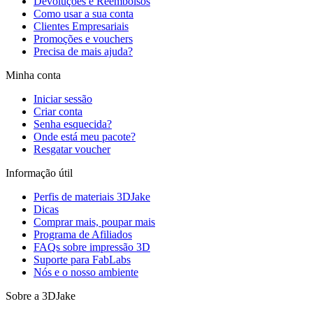
Devoluções e Reembolsos
Como usar a sua conta
Clientes Empresariais
Promoções e vouchers
Precisa de mais ajuda?
Minha conta
Iniciar sessão
Criar conta
Senha esquecida?
Onde está meu pacote?
Resgatar voucher
Informação útil
Perfis de materiais 3DJake
Dicas
Comprar mais, poupar mais
Programa de Afiliados
FAQs sobre impressão 3D
Suporte para FabLabs
Nós e o nosso ambiente
Sobre a 3DJake