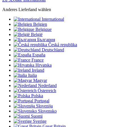
Anderes Lieferland wählen
International
Belgien
Belgique
België
България
Česká republika
Deutschland
España
France
Hrvatska
Ireland
Italia
Magyar
Nederland
Österreich
Polska
Portugal
Slovenija
Slovensko
Suomi
Sverige
Great Britain