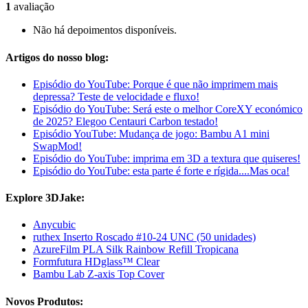
1
avaliação
Não há depoimentos disponíveis.
Artigos do nosso blog:
Episódio do YouTube: Porque é que não imprimem mais
depressa? Teste de velocidade e fluxo!
Episódio do YouTube: Será este o melhor CoreXY económico
de 2025? Elegoo Centauri Carbon testado!
Episódio YouTube: Mudança de jogo: Bambu A1 mini
SwapMod!
Episódio do YouTube: imprima em 3D a textura que quiseres!
Episódio do YouTube: esta parte é forte e rígida....Mas oca!
Explore 3DJake:
Anycubic
ruthex Inserto Roscado #10-24 UNC (50 unidades)
AzureFilm PLA Silk Rainbow Refill Tropicana
Formfutura HDglass™ Clear
Bambu Lab Z-axis Top Cover
Novos Produtos: