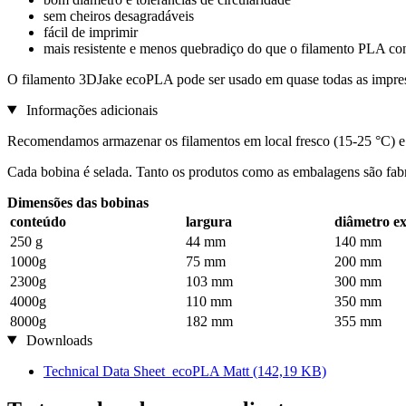
sem cheiros desagradáveis
fácil de imprimir
mais resistente e menos quebradiço do que o filamento PLA co
O filamento 3DJake ecoPLA pode ser usado em quase todas as impr
Informações adicionais
Recomendamos armazenar os filamentos em local fresco (15-25 °C) e
Cada bobina é selada. Tanto os produtos como as embalagens são fab
Dimensões das bobinas
conteúdo
largura
diâmetro e
250 g
44 mm
140 mm
1000g
75 mm
200 mm
2300g
103 mm
300 mm
4000g
110 mm
350 mm
8000g
182 mm
355 mm
Downloads
Technical Data Sheet_ecoPLA Matt
(142,19 KB)