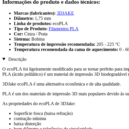
Informações do produto e dados técnicos:
Marcas (fabricantes):
3DJAKE
Diâmetro:
1,75 mm
Linha de produtos:
ecoPLA
Tipo de Produto:
Filamentos PLA
Cor:
Cinza / Prata
Sistema:
Bobina
Temperatura de impressão recomendada:
205 - 225 °C
Temperatura recomendada da cama de aquecimento:
0 - 6
Descrição
O ecoPLA foi ligeiramente modificado para se tornar perfeito para i
PLA (ácido polilático) é um material de impressão 3D biodegradável 
3DJake ecoPLA é uma alternativa econômica e de alta qualidade.
PLA é um dos materiais de impressão 3D mais populares devido às su
As propriedades do ecoPLA de 3DJake:
Superfície fosca (baixa refração)
contração mínima
baixa distorção
bom diâmetro e tolerâncias de circularidade