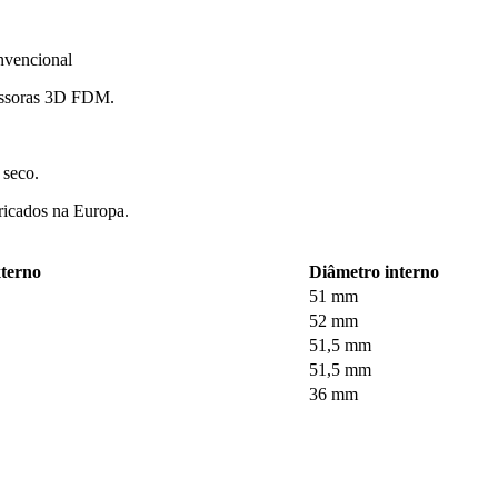
nvencional
essoras 3D FDM.
 seco.
ricados na Europa.
xterno
Diâmetro interno
51 mm
52 mm
51,5 mm
51,5 mm
36 mm