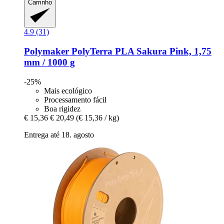
Carrinho
4.9 (31)
Polymaker
PolyTerra PLA Sakura Pink, 1,75
mm / 1000 g
-25%
Mais ecológico
Processamento fácil
Boa rigidez
€ 15,36
€ 20,49
(€ 15,36 / kg)
Entrega até 18. agosto