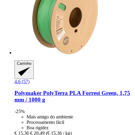
Carrinho
4.6 (57)
Polymaker
PolyTerra PLA Forrest Green, 1,75
mm / 1000 g
-25%
Mais amigo do ambiente
Processamento fácil
Boa rigidez
€ 15,36
€ 20,49
(€ 15,36 / kg)