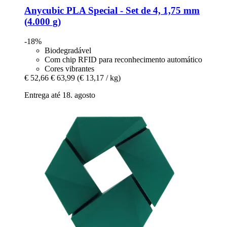
Anycubic
PLA Special -​ Set de 4, 1,75 mm
(4.000 g)
-18%
Biodegradável
Com chip RFID para reconhecimento automático
Cores vibrantes
€ 52,66
€ 63,99
(€ 13,17 / kg)
Entrega até 18. agosto