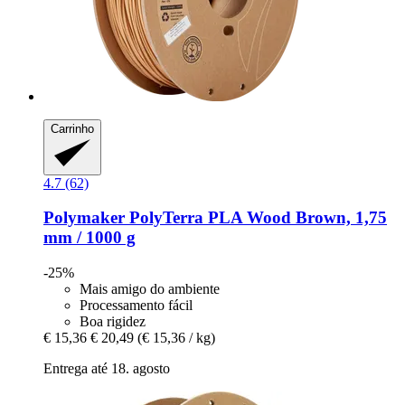
Carrinho
4.7 (62)
Polymaker
PolyTerra PLA Wood Brown, 1,75
mm / 1000 g
-25%
Mais amigo do ambiente
Processamento fácil
Boa rigidez
€ 15,36
€ 20,49
(€ 15,36 / kg)
Entrega até 18. agosto