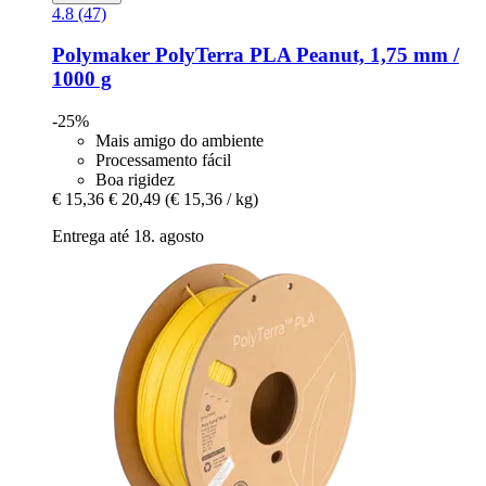
4.8 (47)
Polymaker
PolyTerra PLA Peanut, 1,75 mm /
1000 g
-25%
Mais amigo do ambiente
Processamento fácil
Boa rigidez
€ 15,36
€ 20,49
(€ 15,36 / kg)
Entrega até 18. agosto