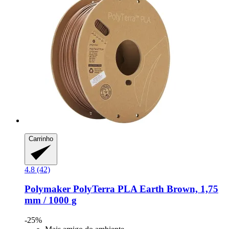
Carrinho
4.8 (42)
Polymaker
PolyTerra PLA Earth Brown, 1,75
mm / 1000 g
-25%