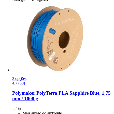
2 opções
4.7 (80)
Polymaker
PolyTerra PLA Sapphire Blue, 1,75
mm / 1000 g
-25%
Mais amigo do ambiente