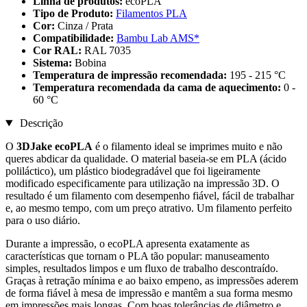
Linha de produtos:
ecoPLA
Tipo de Produto:
Filamentos PLA
Cor:
Cinza / Prata
Compatibilidade:
Bambu Lab AMS*
Cor RAL:
RAL 7035
Sistema:
Bobina
Temperatura de impressão recomendada:
195 - 215 °C
Temperatura recomendada da cama de aquecimento:
0 -
60 °C
Descrição
O
3DJake ecoPLA
é o filamento ideal se imprimes muito e não
queres abdicar da qualidade. O material baseia-se em PLA (ácido
poliláctico), um plástico biodegradável que foi ligeiramente
modificado especificamente para utilização na impressão 3D. O
resultado é um filamento com desempenho fiável, fácil de trabalhar
e, ao mesmo tempo, com um preço atrativo. Um filamento perfeito
para o uso diário.
Durante a impressão, o ecoPLA apresenta exatamente as
características que tornam o PLA tão popular: manuseamento
simples, resultados limpos e um fluxo de trabalho descontraído.
Graças à retração mínima e ao baixo empeno, as impressões aderem
de forma fiável à mesa de impressão e mantêm a sua forma mesmo
em impressões mais longas. Com boas tolerâncias de diâmetro e