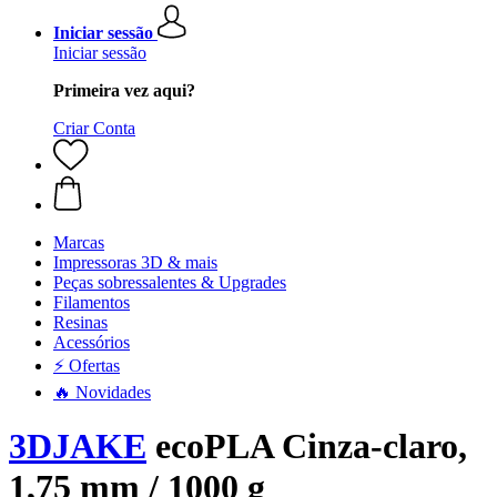
Iniciar sessão
Iniciar sessão
Primeira vez aqui?
Criar Conta
Marcas
Impressoras 3D & mais
Peças sobressalentes & Upgrades
Filamentos
Resinas
Acessórios
⚡ Ofertas
🔥 Novidades
3DJAKE
ecoPLA Cinza-claro,
1,75 mm / 1000 g