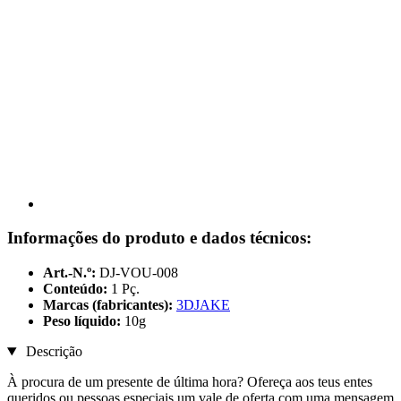
Informações do produto e dados técnicos:
Art.-N.º:
DJ-VOU-008
Conteúdo:
1 Pç.
Marcas (fabricantes):
3DJAKE
Peso líquido:
10g
Descrição
À procura de um presente de última hora? Ofereça aos teus entes
queridos ou pessoas especiais um vale de oferta com uma mensagem