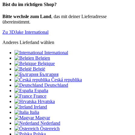
Bist du im richtigen Shop?
Bitte wechsle zum Land
, das mit deiner Lieferadresse
übereinstimmt.
Zu 3DJake International
Anderes Lieferland wählen
International
Belgien
Belgique
België
България
Česká republika
Deutschland
España
France
Hrvatska
Ireland
Italia
Magyar
Nederland
Österreich
Polska