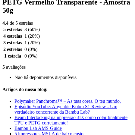
PETG Vermelho Transparente - Amostra
50g
4,4
de 5 estrelas
5 estrelas
3
(60%)
4 estrelas
1
(20%)
3 estrelas
1
(20%)
2 estrelas
0
(0%)
1 estrela
0
(0%)
5
avaliações
Não há depoimentos disponíveis.
Artigos do nosso blog:
Polymaker Panchroma™ – As tuas cores. O teu mundo.
Episódio YouTube: Anycubic Kobra S1 Review - Um
verdadeiro concorrente da Bambu Lab?
Beam Interlocking na impressão 3D: como colar finalmente
TPU e PETG corretamente!
Bambu Lab AMS-Guide
5 impressoras MSLA de baixo custo