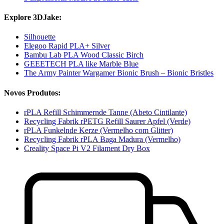
Explore 3DJake:
Silhouette
Elegoo Rapid PLA+ Silver
Bambu Lab PLA Wood Classic Birch
GEEETECH PLA like Marble Blue
The Army Painter Wargamer Bionic Brush – Bionic Bristles
Novos Produtos:
rPLA Refill Schimmernde Tanne (Abeto Cintilante)
Recycling Fabrik rPETG Refill Saurer Apfel (Verde)
rPLA Funkelnde Kerze (Vermelho com Glitter)
Recycling Fabrik rPLA Baga Madura (Vermelho)
Creality Space Pi V2 Filament Dry Box