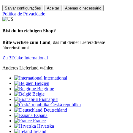
Salvar configurações
Aceitar
Apenas o necessário
Política de Privacidade
Bist du im richtigen Shop?
Bitte wechsle zum Land
, das mit deiner Lieferadresse
übereinstimmt.
Zu 3DJake International
Anderes Lieferland wählen
International
Belgien
Belgique
België
България
Česká republika
Deutschland
España
France
Hrvatska
Ireland