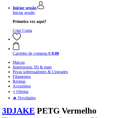
Iniciar sessão
Iniciar sessão
Primeira vez aqui?
Criar Conta
Carrinho de compras
€ 0,00
Marcas
Impressoras 3D & mais
Peças sobressalentes & Upgrades
Filamentos
Resinas
Acessórios
⚡ Ofertas
🔥 Novidades
3DJAKE
PETG Vermelho