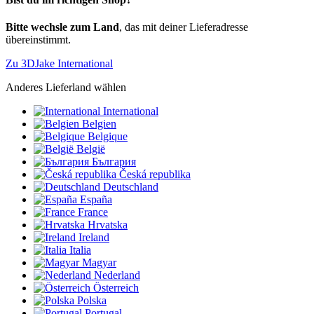
Bitte wechsle zum Land
, das mit deiner Lieferadresse
übereinstimmt.
Zu 3DJake International
Anderes Lieferland wählen
International
Belgien
Belgique
België
България
Česká republika
Deutschland
España
France
Hrvatska
Ireland
Italia
Magyar
Nederland
Österreich
Polska
Portugal