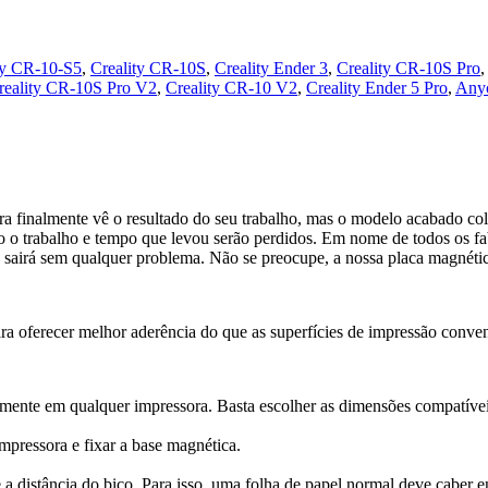
ty CR-10-S5
,
Creality CR-10S
,
Creality Ender 3
,
Creality CR-10S Pro
reality CR-10S Pro V2
,
Creality CR-10 V2
,
Creality Ender 5 Pro
,
Anyc
ra finalmente vê o resultado do seu trabalho, mas o modelo acabado co
odo o trabalho e tempo que levou serão perdidos. Em nome de todos os fa
lo sairá sem qualquer problema. Não se preocupe, a nossa placa magnétic
ara oferecer melhor aderência do que as superfícies de impressão conve
almente em qualquer impressora. Basta escolher as dimensões compatíve
mpressora e fixar a base magnética.
 a distância do bico. Para isso, uma folha de papel normal deve caber en