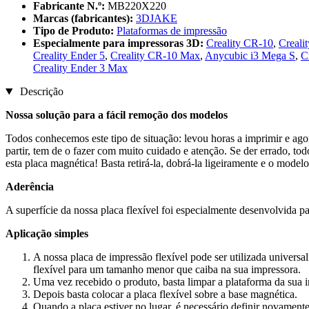
Fabricante N.º:
MB220X220
Marcas (fabricantes):
3DJAKE
Tipo de Produto:
Plataformas de impressão
Especialmente para impressoras 3D:
Creality CR-10
,
Creali
Creality Ender 5
,
Creality CR-10 Max
,
Anycubic i3 Mega S
,
C
Creality Ender 3 Max
Descrição
Nossa solução para a fácil remoção dos modelos
Todos conhecemos este tipo de situação: levou horas a imprimir e ago
partir, tem de o fazer com muito cuidado e atenção. Se der errado, t
esta placa magnética! Basta retirá-la, dobrá-la ligeiramente e o mode
Aderência
A superfície da nossa placa flexível foi especialmente desenvolvida p
Aplicação simples
A nossa placa de impressão flexível pode ser utilizada univers
flexível para um tamanho menor que caiba na sua impressora.
Uma vez recebido o produto, basta limpar a plataforma da sua i
Depois basta colocar a placa flexível sobre a base magnética.
Quando a placa estiver no lugar, é necessário definir novamente