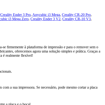
,
Creality Ender 3 Pro
,
Anycubic i3 Mega
,
Creality CR-20 Pro
,
ubic i3 Mega Zero
,
Creality Ender 3 V2
,
Creality CR-10 V3
,
la-se firmemente à plataforma de impressão e para o remover sem o
bricantes, oferecemos agora uma solução simples e prática. Graças a
a é realmente flexível!
ncionais.
is com a sua impressora. Se necessário, pode mesmo cortar a placa
tre a placa e o bocal.