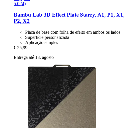
5.0 (4)
Bambu Lab
3D Effect Plate Starry, A1, P1, X1,
P2, X2
Placa de base com folha de efeito em ambos os lados
Superfície personalizada
Aplicação simples
€ 25,99
Entrega até 18. agosto