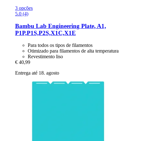
3 opções
5.0 (4)
Bambu Lab
Engineering Plate, A1,
P1P,P1S,P2S,X1C,X1E
Para todos os tipos de filamentos
Otimizado para filamentos de alta temperatura
Revestimento liso
€ 40,99
Entrega até 18. agosto