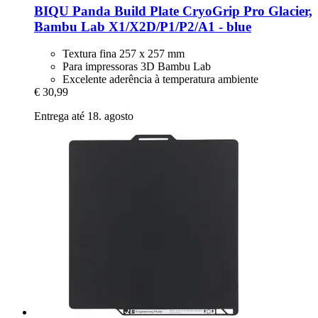
BIQU
Panda Build Plate CryoGrip Pro Glacier,
Bambu Lab X1/X2D/P1/P2/A1 -​ blue
Textura fina 257 x 257 mm
Para impressoras 3D Bambu Lab
Excelente aderência à temperatura ambiente
€ 30,99
Entrega até 18. agosto