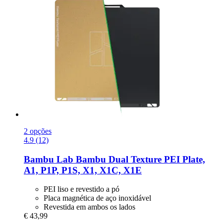
2 opções
4.9 (12)
Bambu Lab
Bambu Dual Texture PEI Plate,
A1, P1P, P1S, X1, X1C, X1E
PEI liso e revestido a pó
Placa magnética de aço inoxidável
Revestida em ambos os lados
€ 43,99