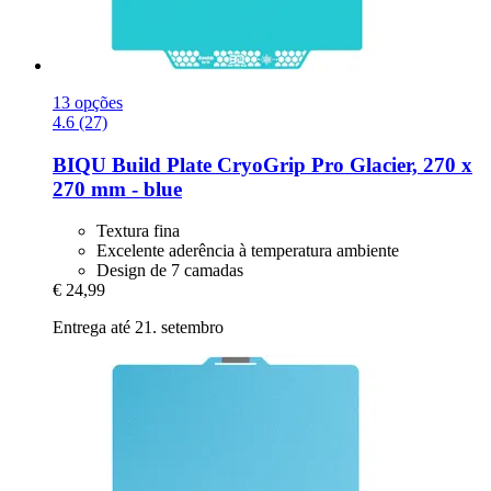
13 opções
4.6 (27)
BIQU
Build Plate CryoGrip Pro Glacier, 270 x
270 mm -​ blue
Textura fina
Excelente aderência à temperatura ambiente
Design de 7 camadas
€ 24,99
Entrega até 21. setembro