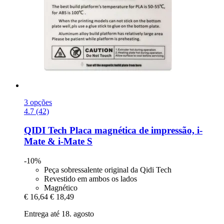
3 opções
4.7 (42)
QIDI Tech
Placa magnética de impressão, i-​
Mate & i-​Mate S
-10%
Peça sobressalente original da Qidi Tech
Revestido em ambos os lados
Magnético
€ 16,64
€ 18,49
Entrega até 18. agosto