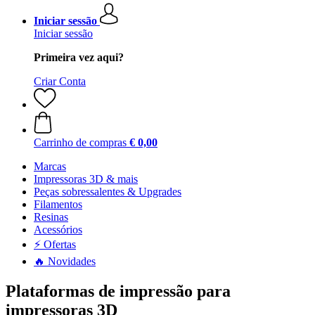
Iniciar sessão
Iniciar sessão
Primeira vez aqui?
Criar Conta
Carrinho de compras
€ 0,00
Marcas
Impressoras 3D & mais
Peças sobressalentes & Upgrades
Filamentos
Resinas
Acessórios
⚡ Ofertas
🔥 Novidades
Plataformas de impressão para
impressoras 3D