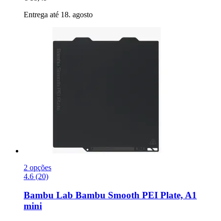
Entrega até 18. agosto
2 opções
4.6 (20)
Bambu Lab
Bambu Smooth PEI Plate, A1
mini