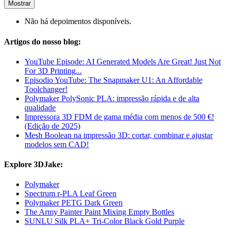
Mostrar
Não há depoimentos disponíveis.
Artigos do nosso blog:
YouTube Episode: AI Generated Models Are Great! Just Not
For 3D Printing...
Episodio YouTube: The Snapmaker U1: An Affordable
Toolchanger!
Polymaker PolySonic PLA: impressão rápida e de alta
qualidade
Impressora 3D FDM de gama média com menos de 500 €!
(Edição de 2025)
Mesh Boolean na impressão 3D: cortar, combinar e ajustar
modelos sem CAD!
Explore 3DJake:
Polymaker
Spectrum r-PLA Leaf Green
Polymaker PETG Dark Green
The Army Painter Paint Mixing Empty Bottles
SUNLU Silk PLA+ Tri-Color Black Gold Purple