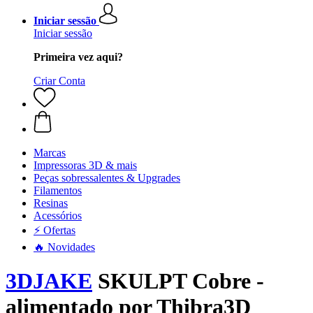
Iniciar sessão
Iniciar sessão
Primeira vez aqui?
Criar Conta
Marcas
Impressoras 3D & mais
Peças sobressalentes & Upgrades
Filamentos
Resinas
Acessórios
⚡ Ofertas
🔥 Novidades
3DJAKE
SKULPT Cobre -
alimentado por Thibra3D