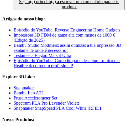
Seja o(a) primeiro(a) a escrever um comentário para este
produto.
Artigos do nosso blog:
Episódio do YouTube: Reverse Engineering Home Gadgets
Impressora 3D FDM de gama alta com menos de 1000 €!
(Edição de 2025)
Bambu Studio Modifiers: assim otimizas a tua impressão 3D
exatamente onde é necessário!
Testamos a Elegoo Mars 4 Ultra
Episódio do YouTube: Como limpar e desentupir o bico e o
Heatbreak como um profissional!
Explore 3DJake:
Snapmaker
Bambu Lab A2L
Prusa Accelerometer Set
Spectrum PLA Pro Lavender Violett
Snapmaker SnapSpeed PLA Cool White (RFID)
Novos Produtos: