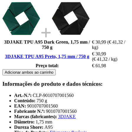
3DJAKE TPU A95 Dark Green, 1,75 mm /
€ 30,99
(€ 41,32 /
750 g
kg)
€ 30,99
3DJAKE TPU A95 Preto, 1,75 mm / 750 g
(€ 41,32 / kg)
Preço total:
€ 61,98
Adicionar ambos ao carrinho
Informações do produto e dados técnicos:
Art.-N.º:
CLP-9010707001560
Conteúdo:
750 g
EAN:
9010707001560
Fabricante N.º:
9010707001560
Marcas (fabricantes):
3DJAKE
Diâmetro:
1,75 mm
Dureza Shore:
A95