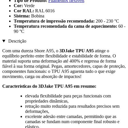
Tipo de Produto:
Filamentos flexíveis
Cor:
Verde
Cor RAL:
RAL 6016
Sistema:
Bobina
Temperatura de impressão recomendada:
200 - 230 °C
Temperatura recomendada da cama de aquecimento:
60 -
90 °C
Descrição
Com uma dureza Shore A95, o
3DJake TPU A95
atinge o
equilíbrio perfeito entre flexibilidade e estabilidade de forma. O
material suporta uma deformação até 400% e regressa de forma
fiável à sua forma original. Pegas, amortecedores, capas de proteção,
componentes funcionais: o TPU A95 aguenta tudo o que exige
movimento, carga ou absorção de impactos!
Características do 3DJake TPU A95 em resumo:
elevada flexibilidade para peças funcionais com
propriedades dinâmicas,
retração muito reduzida para resultados precisos sem
deformações,
excelente adesão entre camadas, permitindo que as
camadas se fundam num componente final robusto e
elástico,