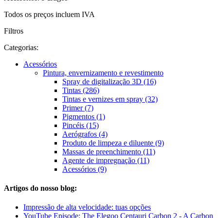
Todos os preços incluem IVA
Filtros
Categorias:
Acessórios
Pintura, envernizamento e revestimento
Spray de digitalização 3D (16)
Tintas (286)
Tintas e vernizes em spray (32)
Primer (7)
Pigmentos (1)
Pincéis (15)
Aerógrafos (4)
Produto de limpeza e diluente (9)
Massas de preenchimento (11)
Agente de impregnação (11)
Acessórios (9)
Artigos do nosso blog:
Impressão de alta velocidade: tuas opções
YouTube Episode: The Elegoo Centauri Carbon 2 - A Carbon