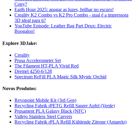
Copy?
Earth Hour 2025: apagar as luzes, brilhar no escuro!
Creality K2 Combo vs K2 Pro Combo - qual é a impressora
3D ideal para ti?
YouTube Episode: Leather Bag Part Deux: Electric
Boogaloo!
Explore 3DJake:
Creality
Prusa Accelerometer Set
The Filament HT-PLA Vivid Red
Dremel 4250-6/128
Spectrum ReFill PLA Magic Silk Mystic Orchid
Novos Produtos:
Revopoint Mobile Kit (3rd Gen)
Recycling Fabrik rPETG Refill Saurer Apfel (Verde)
Prusament PLA Galaxy Black (NFC)
Vallejo Stainless Steel Carvers
Recycling Fabrik rPLA Refill Kühlende Zitrone (Amarelo)