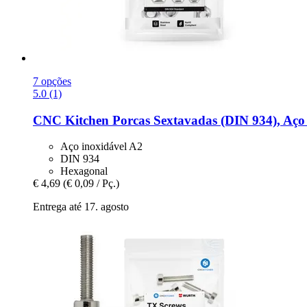
7 opções
5.0 (1)
CNC Kitchen
Porcas Sextavadas (DIN 934), Aço 
Aço inoxidável A2
DIN 934
Hexagonal
€ 4,69
(€ 0,09 / Pç.)
Entrega até 17. agosto