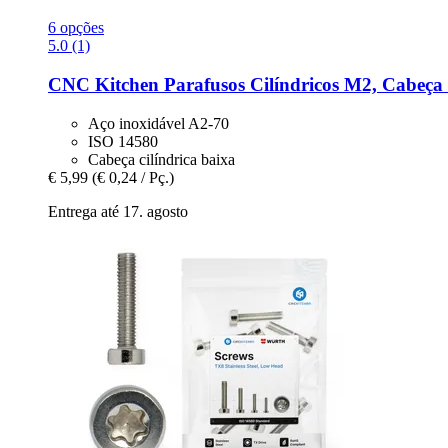
6 opções
5.0 (1)
CNC Kitchen
Parafusos Cilíndricos M2, Cabeça 
Aço inoxidável A2-70
ISO 14580
Cabeça cilíndrica baixa
€ 5,99
(€ 0,24 / Pç.)
Entrega até 17. agosto