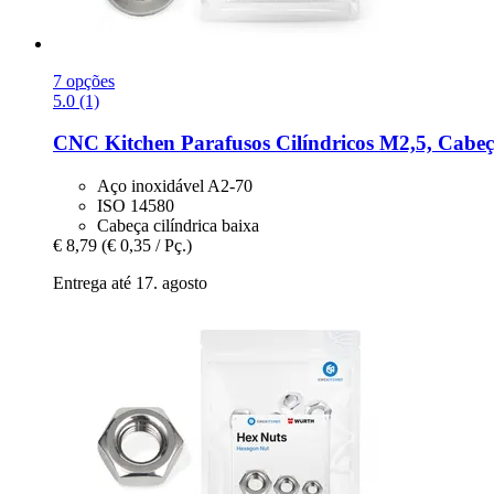
7 opções
5.0 (1)
CNC Kitchen
Parafusos Cilíndricos M2,5, Cabeç
Aço inoxidável A2-70
ISO 14580
Cabeça cilíndrica baixa
€ 8,79
(€ 0,35 / Pç.)
Entrega até 17. agosto