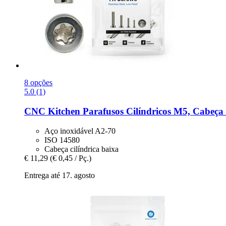
8 opções
5.0 (1)
CNC Kitchen
Parafusos Cilíndricos M5, Cabeça 
Aço inoxidável A2-70
ISO 14580
Cabeça cilíndrica baixa
€ 11,29
(€ 0,45 / Pç.)
Entrega até 17. agosto