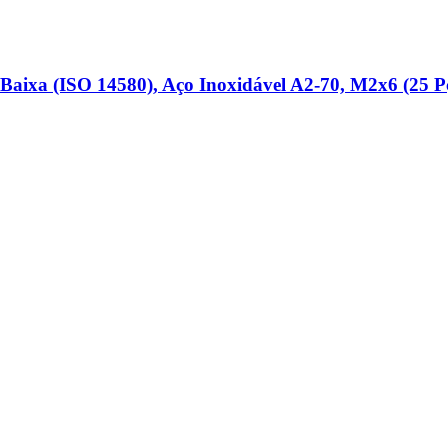
Baixa (ISO 14580), Aço Inoxidável A2-​70, M2x6 (25 Pç