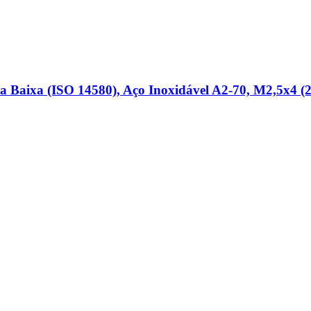
a Baixa (ISO 14580), Aço Inoxidável A2-​70, M2,5x4 (2