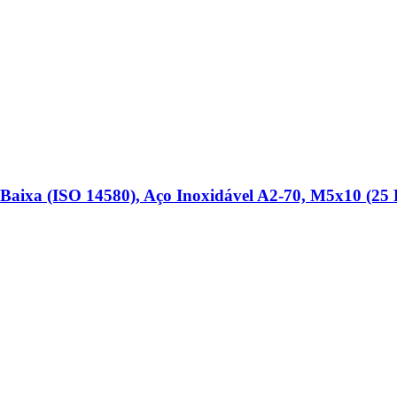
Baixa (ISO 14580), Aço Inoxidável A2-​70, M5x10 (25 