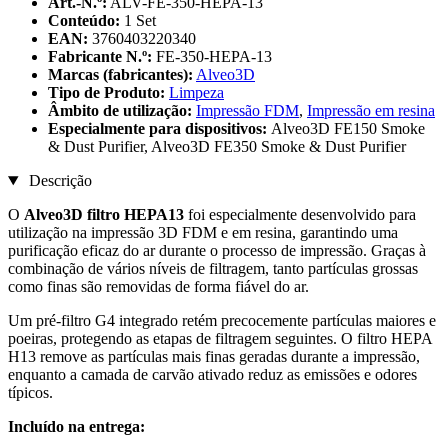
Art.-N.º:
ALV-FE-350-HEPA-13
Conteúdo:
1 Set
EAN:
3760403220340
Fabricante N.º:
FE-350-HEPA-13
Marcas (fabricantes):
Alveo3D
Tipo de Produto:
Limpeza
Âmbito de utilização:
Impressão FDM
,
Impressão em resina
Especialmente para dispositivos:
Alveo3D FE150 Smoke
& Dust Purifier, Alveo3D FE350 Smoke & Dust Purifier
Descrição
O
Alveo3D filtro HEPA13
foi especialmente desenvolvido para
utilização na impressão 3D FDM e em resina, garantindo uma
purificação eficaz do ar durante o processo de impressão. Graças à
combinação de vários níveis de filtragem, tanto partículas grossas
como finas são removidas de forma fiável do ar.
Um pré-filtro G4 integrado retém precocemente partículas maiores e
poeiras, protegendo as etapas de filtragem seguintes. O filtro HEPA
H13 remove as partículas mais finas geradas durante a impressão,
enquanto a camada de carvão ativado reduz as emissões e odores
típicos.
Incluído na entrega: