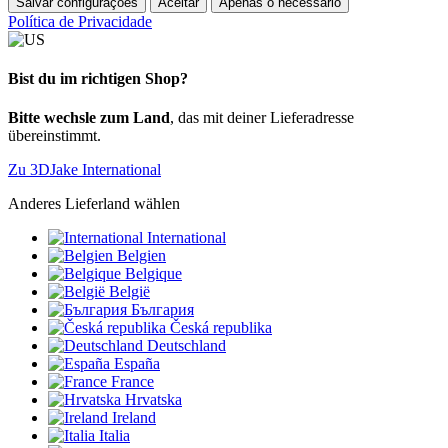
Salvar configurações
Aceitar
Apenas o necessário
Política de Privacidade
Bist du im richtigen Shop?
Bitte wechsle zum Land
, das mit deiner Lieferadresse
übereinstimmt.
Zu 3DJake International
Anderes Lieferland wählen
International
Belgien
Belgique
België
България
Česká republika
Deutschland
España
France
Hrvatska
Ireland
Italia