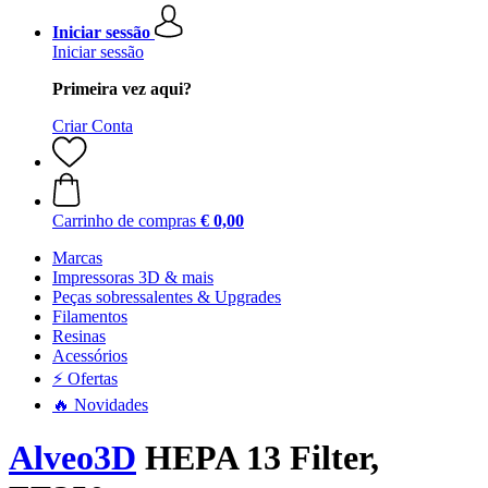
Iniciar sessão
Iniciar sessão
Primeira vez aqui?
Criar Conta
Carrinho de compras
€ 0,00
Marcas
Impressoras 3D & mais
Peças sobressalentes & Upgrades
Filamentos
Resinas
Acessórios
⚡ Ofertas
🔥 Novidades
Alveo3D
HEPA 13 Filter,