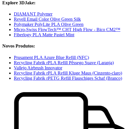
Explore 3DJake:
DIAMANT Polymer
Revell Email Color Olive Green Silk
Polymaker PolyLite PLA Olive Green
Micro-Swiss FlowTech™ CHT High Flow - Bico CM2™
Fiberlogy PLA Matte Pastel Mint
Novos Produtos:
Prusament PLA Azure Blue Refill (NFC)
Recycling Fabrik rPLA Refill Pêssego Suave (Laranja)
Vallejo Airbrush Innovator
Recycling Fabrik rPLA Refill Kluge Maus (Cinzento-claro)
Recycling Fabrik rPETG Refill Flauschiges Schaf (Branco)