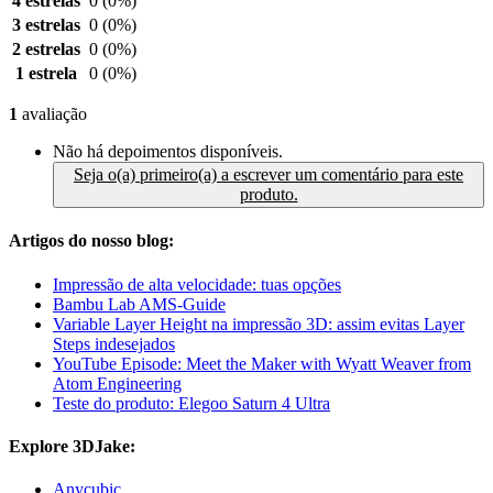
4 estrelas
0
(0%)
3 estrelas
0
(0%)
2 estrelas
0
(0%)
1 estrela
0
(0%)
1
avaliação
Não há depoimentos disponíveis.
Seja o(a) primeiro(a) a escrever um comentário para este
produto.
Artigos do nosso blog:
Impressão de alta velocidade: tuas opções
Bambu Lab AMS-Guide
Variable Layer Height na impressão 3D: assim evitas Layer
Steps indesejados
YouTube Episode: Meet the Maker with Wyatt Weaver from
Atom Engineering
Teste do produto: Elegoo Saturn 4 Ultra
Explore 3DJake:
Anycubic