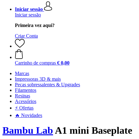
Iniciar sessão
Iniciar sessão
Primeira vez aqui?
Criar Conta
Carrinho de compras
€ 0,00
Marcas
Impressoras 3D & mais
Peças sobressalentes & Upgrades
Filamentos
Resinas
Acessórios
⚡ Ofertas
🔥 Novidades
Bambu Lab
A1 mini Baseplate