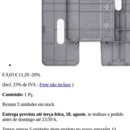
€ 9,03
€ 11,29
-20%
(Incl. 23% de IVA
-
Frete não incluso
)
Conteúdo:
1 Pç.
Restam 5 unidades em stock
Entrega prevista até terça-feira, 18. agosto
, se realizas o pedido
antes de
domingo até 23:59 h
.
Temos apenas 5 unidades deste produto no nosso armazém. O