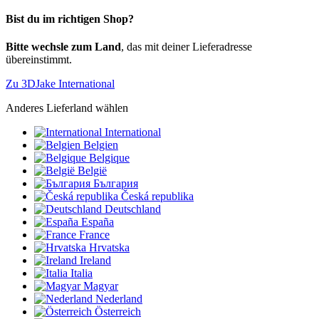
Bist du im richtigen Shop?
Bitte wechsle zum Land
, das mit deiner Lieferadresse
übereinstimmt.
Zu 3DJake International
Anderes Lieferland wählen
International
Belgien
Belgique
België
България
Česká republika
Deutschland
España
France
Hrvatska
Ireland
Italia
Magyar
Nederland
Österreich